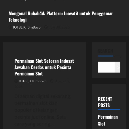
August 1, 2026
3
Mengenal Rubah4d: Platform Inovatif untuk Penggemar
Teknologi
fOT8EJXjf0m8ov5
July 30, 2026
Mengenal Rubah4d: Platform Inovatif
untuk Penggemar Teknologi
July 30, 2026
GAME ONLINE
4
SEARCH
Permainan Slot Setoran Indosat
Petunjuk Memilih Platform Warga Bet
Jawaban Cerdas untuk Pecinta
Search
yang Tepat
Permainan Slot
July 28, 2026
fOT8EJXjf0m8ov5
August 7,
5
2026
Di zaman digital sekarang,
RECENT
permainan slot kian
POSTS
populer di kalangan
Permainan
pecinta judi online. Satu
Slot
cara yang sering...