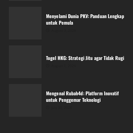
Togel HKG: Strategi Jitu agar Tidak Rugi
Menyelami Dunia PKV: Panduan Lengkap
August 1, 2026
untuk Pemula
3
August 3, 2026
Mengenal Rubah4d: Platform Inovatif
untuk Penggemar Teknologi
Togel HKG: Strategi Jitu agar Tidak Rugi
July 30, 2026
4
August 1, 2026
Petunjuk Memilih Platform Warga Bet
yang Tepat
Mengenal Rubah4d: Platform Inovatif
July 28, 2026
untuk Penggemar Teknologi
5
July 30, 2026
Permainan Slot Setoran Indosat
Jawaban Cerdas untuk Pecinta
Permainan Slot