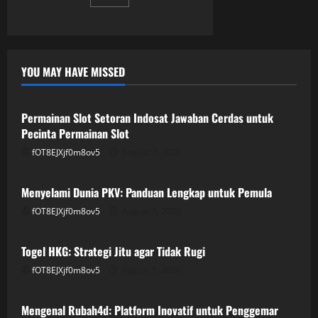
pagination
YOU MAY HAVE MISSED
GAME ONLINE
Permainan Slot Setoran Indosat Jawaban Cerdas untuk
Pecinta Permainan Slot
fOT8EJXjf0m8ov5
August 7, 2026
GAME ONLINE
Menyelami Dunia PKV: Panduan Lengkap untuk Pemula
fOT8EJXjf0m8ov5
August 3, 2026
GAME ONLINE
Togel HKG: Strategi Jitu agar Tidak Rugi
fOT8EJXjf0m8ov5
August 1, 2026
GAME ONLINE
Mengenal Rubah4d: Platform Inovatif untuk Penggemar