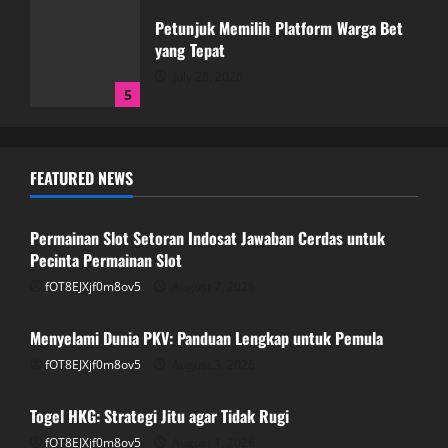
Petunjuk Memilih Platform Warga Bet
yang Tepat
July 28, 2026
5
Permainan Slot Setoran Indosat
Jawaban Cerdas untuk Pecinta
FEATURED NEWS
Permainan Slot
GAME ONLINE
August 7, 2026
1
Permainan Slot Setoran Indosat Jawaban Cerdas untuk
Pecinta Permainan Slot
Menyelami Dunia PKV: Panduan Lengkap
fOT8EJXjf0m8ov5
August 7, 2026
GAME ONLINE
untuk Pemula
Menyelami Dunia PKV: Panduan Lengkap untuk Pemula
August 3, 2026
2
fOT8EJXjf0m8ov5
August 3, 2026
GAME ONLINE
Togel HKG: Strategi Jitu agar Tidak Rugi
Togel HKG: Strategi Jitu agar Tidak Rugi
fOT8EJXjf0m8ov5
August 1, 2026
GAME ONLINE