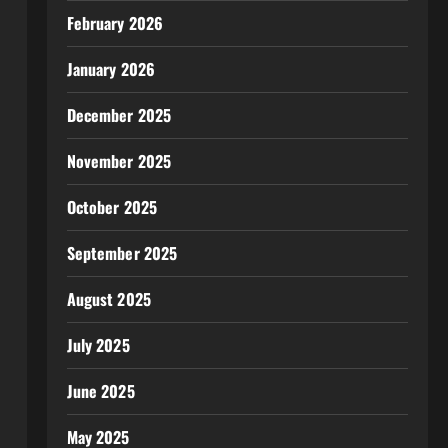
February 2026
January 2026
December 2025
November 2025
October 2025
September 2025
August 2025
July 2025
June 2025
May 2025