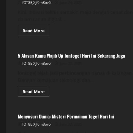
fOT8EJXjf0m8ov5
Terpopuler
June 24, 2025
Hari
Ini
Kini, inovasi teknis semakin maju dengan cepat d
dalam ranah digital....
Read
Read More
more
GAME ONLINE
about
Terobosan
Terbaru
di
5 Alasan Kamu Wajib Uji Iontogel Hari Ini Sekarang Juga
Uni4D:
Apa
fOT8EJXjf0m8ov5
yang
June 22, 2025
Baru?
Iontogel telah jadi perbincangan panas di kalanga
Dengan kemajuan teknologi dan...
Read
Read More
more
GAME ONLINE
about
5
Alasan
Kamu
Menyusuri Dunia: Misteri Permainan Togel Hari Ini
Wajib
Uji
fOT8EJXjf0m8ov5
Iontogel
June 22, 2025
Hari
Ini