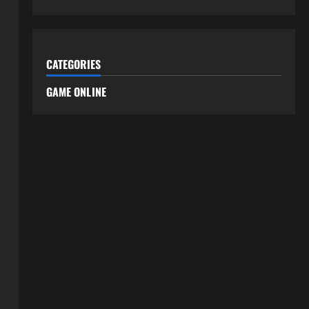
CATEGORIES
GAME ONLINE