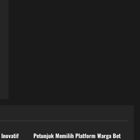
GAME ONLINE
Inovatif
Petunjuk Memilih Platform Warga Bet