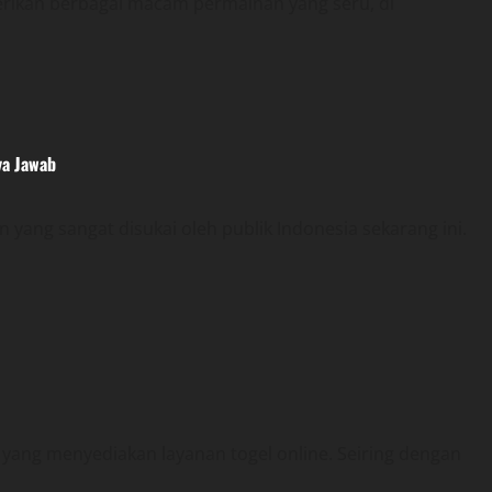
ikan berbagai macam permainan yang seru, di
ya Jawab
n yang sangat disukai oleh publik Indonesia sekarang ini.
 yang menyediakan layanan togel online. Seiring dengan