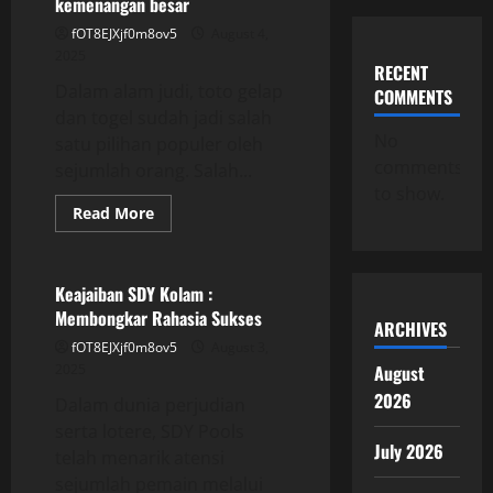
kemenangan besar
Kesenangan
Togel
fOT8EJXjf0m8ov5
August 4,
Hongkong
2025
RECENT
Dalam alam judi, toto gelap
COMMENTS
dan togel sudah jadi salah
No
satu pilihan populer oleh
comments
sejumlah orang. Salah...
to show.
Read
Read More
more
GAME ONLINE
about
Cara
Cermat
Menggunakan
Keajaiban SDY Kolam :
Togel
Membongkar Rahasia Sukses
SDY
ARCHIVES
live
fOT8EJXjf0m8ov5
August 3,
untuk
meraih
2025
August
kemenangan
besar
2026
Dalam dunia perjudian
serta lotere, SDY Pools
July 2026
telah menarik atensi
sejumlah pemain melalui