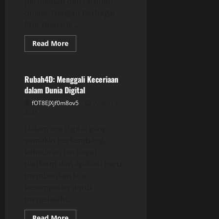
permainan dan taruhan
online. Dengan berbagai
fitur menarik...
Read
Read More
more
GAME ONLINE
about
Tips
dan
Trik
Rubah4D: Menggali Keceriaan
Efektif
dalam Dunia Digital
Menggunakan
Rubah4D
fOT8EJXjf0m8ov5
August 3,
2025
Dalam era digital yang
semakin berkembang,
kehadiran berbagai
platform dan aplikasi baru
memberikan kita
kesempatan untuk
menjelajahi...
Read
Read More