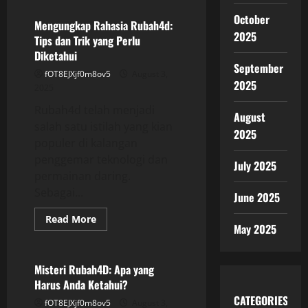
Panduan
Lengkap
October
untuk
Mengungkap Rahasia Rubah4d:
Memulai
2025
Tips dan Trik yang Perlu
dengan
Rubah4D
Diketahui
September
fOT8EJXjf0m8ov5
August 3,
2025
2025
Rubah4d telah menjadi
August
salah satu istilah yang kian
2025
populer di kalangan
penggemar teknologi dan
July 2025
permainan daring.
Sebagai...
June 2025
Read
Read More
May 2025
more
GAME ONLINE
about
Mengungkap
Rahasia
Rubah4d:
Misteri Rubah4D: Apa yang
Tips
Harus Anda Ketahui?
dan
Trik
CATEGORIES
fOT8EJXjf0m8ov5
August 3,
yang