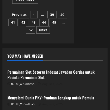
more
about
Rubah4D:
Posts
Menggali
Previous
1
…
39
40
Keceriaan
dalam
41
42
43
44
45
…
pagination
Dunia
Digital
52
Next
YOU MAY HAVE MISSED
GAME ONLINE
Permainan Slot Setoran Indosat Jawaban Cerdas untuk
Pecinta Permainan Slot
fOT8EJXjf0m8ov5
August 7, 2026
GAME ONLINE
Menyelami Dunia PKV: Panduan Lengkap untuk Pemula
fOT8EJXjf0m8ov5
August 3, 2026
GAME ONLINE