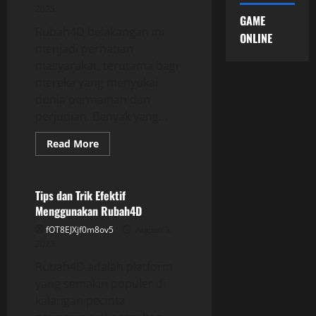
Perlu
2025
Diketahui
GAME
Rubah4D belakangan ini
ONLINE
menjadi perhatian
masyarakat, terutama bagi
mereka yang menyukai
dunia permainan dan
perjudian. Banyak yang...
Read
Read More
more
GAME ONLINE
about
Misteri
Rubah4D:
Apa
Tips dan Trik Efektif
yang
Menggunakan Rubah4D
Harus
Anda
fOT8EJXjf0m8ov5
August 3,
Ketahui?
2025
Rubah4D adalah platform
yang semakin populer di
kalangan pecinta