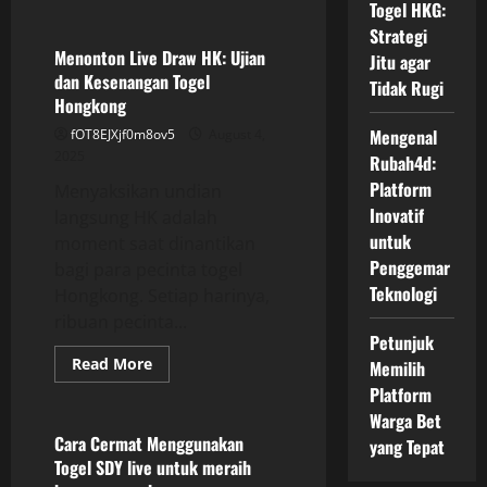
GAME ONLINE
about
Togel HKG:
Menyelami
Strategi
Kenikmatan
Pisco
Menonton Live Draw HK: Ujian
Jitu agar
dan
dan Kesenangan Togel
Ayam
Tidak Rugi
Bakar
Hongkong
a
la
Mengenal
fOT8EJXjf0m8ov5
August 4,
Brasa
2025
Rubah4d:
Platform
Menyaksikan undian
Inovatif
langsung HK adalah
untuk
moment saat dinantikan
Penggemar
bagi para pecinta togel
Teknologi
Hongkong. Setiap harinya,
ribuan pecinta...
Petunjuk
Read
Read More
Memilih
more
GAME ONLINE
Platform
about
Menonton
Warga Bet
Live
Draw
Cara Cermat Menggunakan
yang Tepat
HK:
Togel SDY live untuk meraih
Ujian
dan