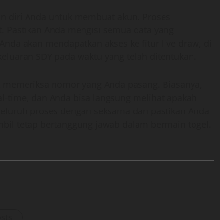
an diri Anda untuk membuat akun. Proses
. Pastikan Anda mengisi semua data yang
Anda akan mendapatkan akses ke fitur live draw, di
eluaran SDY pada waktu yang telah ditentukan.
uk memeriksa nomor yang Anda pasang. Biasanya,
al-time, dan Anda bisa langsung melihat apakah
 seluruh proses dengan seksama dan pastikan Anda
il tetap bertanggung jawab dalam bermain togel.
osts