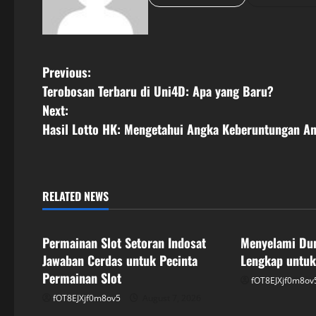
P
Previous:
Terobosan Terbaru di Uni4D: Apa yang Baru?
o
Next:
s
Hasil Lotto HK: Mengetahui Angka Keberuntungan An
t
n
RELATED NEWS
GAME ONLINE
GAME ONLIN
a
Permainan Slot Setoran Indosat
Menyelami Dun
v
Jawaban Cerdas untuk Pecinta
Lengkap untu
i
Permainan Slot
fOT8EJXjf0m8ov
fOT8EJXjf0m8ov5
August 7, 2026
g