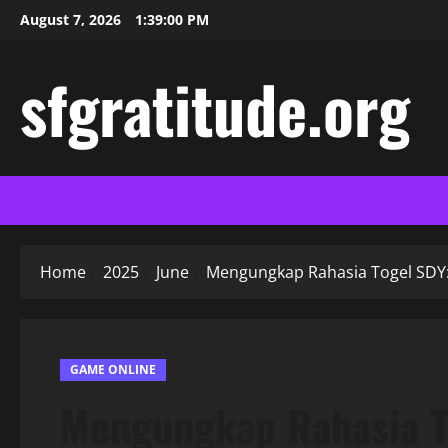
Skip
August 7, 2026
1:39:01 PM
to
content
sfgratitude.org
Home
2025
June
Mengungkap Rahasia Togel SDY: 
GAME ONLINE
Mengungkap Rahasia T