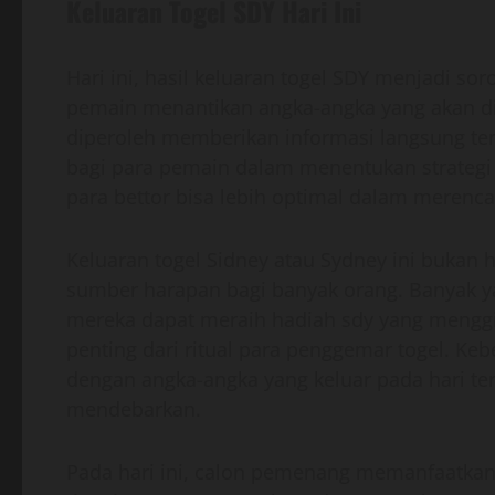
Keluaran Togel SDY Hari Ini
Hari ini, hasil keluaran togel SDY menjadi so
pemain menantikan angka-angka yang akan d
diperoleh memberikan informasi langsung te
bagi para pemain dalam menentukan strategi
para bettor bisa lebih optimal dalam merenc
Keluaran togel Sidney atau Sydney ini bukan 
sumber harapan bagi banyak orang. Banyak ya
mereka dapat meraih hadiah sdy yang menggiu
penting dari ritual para penggemar togel. Ke
dengan angka-angka yang keluar pada hari te
mendebarkan.
Pada hari ini, calon pemenang memanfaatkan