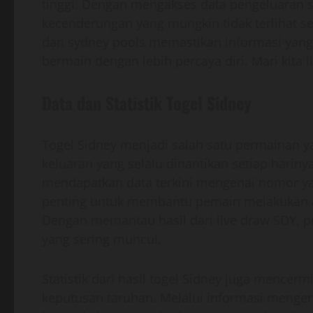
tinggi. Dengan mengakses data pengeluaran sd
kecenderungan yang mungkin tidak terlihat s
dan sydney pools memastikan informasi yang 
bermain dengan lebih percaya diri. Mari kita l
Data dan Statistik Togel Sidney
Togel Sidney menjadi salah satu permainan ya
keluaran yang selalu dinantikan setiap hari
mendapatkan data terkini mengenai nomor yan
penting untuk membantu pemain melakukan ana
Dengan memantau hasil dari live draw SDY, 
yang sering muncul.
Statistik dari hasil togel Sidney juga mence
keputusan taruhan. Melalui informasi mengen