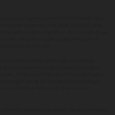
rotan para penggemar permainan ini. Setiap hari,
iumumkan dalam sesi live draw. Data SDY yang
ntang angka-angka yang keluar dan menjadi acuan
 mereka. Dengan mengikuti perkembangan ini,
anakan taruhan mereka.
hanya sekadar angka, tetapi juga merupakan
ng percaya bahwa dengan analisis yang tepat,
rkan. Pengeluaran sdy hari ini menjadi bagian
beruntungan sering kali dianggap berhubungan
rtentu, membuat setiap sesi draw semakin
 informasi keluaran sdy terbaru dengan semangat