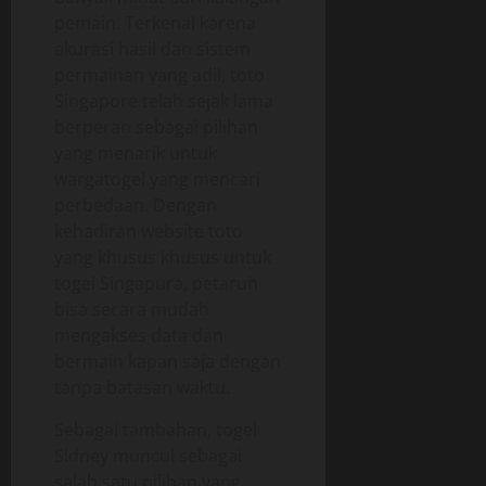
pemain. Terkenal karena
akurasi hasil dan sistem
permainan yang adil, toto
Singapore telah sejak lama
berperan sebagai pilihan
yang menarik untuk
wargatogel yang mencari
perbedaan. Dengan
kehadiran website toto
yang khusus khusus untuk
togel Singapura, petaruh
bisa secara mudah
mengakses data dan
bermain kapan saja dengan
tanpa batasan waktu.
Sebagai tambahan, togel
Sidney muncul sebagai
salah satu pilihan yang