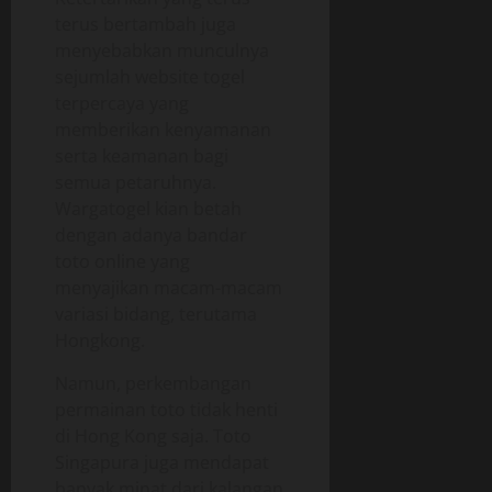
terus bertambah juga
menyebabkan munculnya
sejumlah website togel
terpercaya yang
memberikan kenyamanan
serta keamanan bagi
semua petaruhnya.
Wargatogel kian betah
dengan adanya bandar
toto online yang
menyajikan macam-macam
variasi bidang, terutama
Hongkong.
Namun, perkembangan
permainan toto tidak henti
di Hong Kong saja. Toto
Singapura juga mendapat
banyak minat dari kalangan