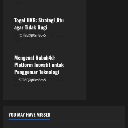
2026
GAME ONLINE
t
Togel HKG: Strategi Jitu
i
agar Tidak Rugi
o
fOT8EJXjf0m8ov5
August 1,
2026
GAME ONLINE
n
Mengenal Rubah4d:
Platform Inovatif untuk
Penggemar Teknologi
fOT8EJXjf0m8ov5
July 30,
2026
YOU MAY HAVE MISSED
GAME ONLINE