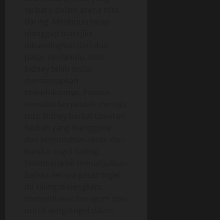
terbaru dalam arena toto
daring. Meskipun tetap
dianggap baru jika
dibandingkan dari dua
pasar terdahulu, toto
Sidney telah mulai
memantapkan
kedudukannya. Pemain
semakin berpindah menuju
toto Sidney berkat tawaran
hadiah yang menggoda
dan kemudahan akses dari
bandar togel daring.
Fenomena ini menunjukkan
bahwa semua pasar togel
ini saling melengkapi,
menyediakan beragam opsi
untuk wargatogel dalam