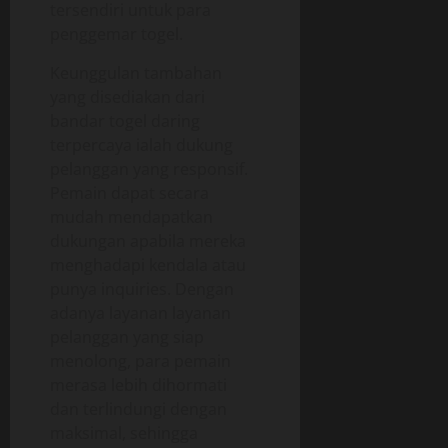
tersendiri untuk para
penggemar togel.
Keunggulan tambahan
yang disediakan dari
bandar togel daring
terpercaya ialah dukung
pelanggan yang responsif.
Pemain dapat secara
mudah mendapatkan
dukungan apabila mereka
menghadapi kendala atau
punya inquiries. Dengan
adanya layanan layanan
pelanggan yang siap
menolong, para pemain
merasa lebih dihormati
dan terlindungi dengan
maksimal, sehingga