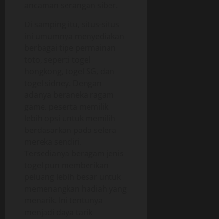
ancaman serangan siber.
Di samping itu, situs-situs
ini umumnya menyediakan
berbagai tipe permainan
toto, seperti togel
hongkong, togel SG, dan
togel sidney. Dengan
adanya beraneka ragam
game, peserta memiliki
lebih opsi untuk memilih
berdasarkan pada selera
mereka sendiri.
Tersedianya beragam jenis
togel pun memberikan
peluang lebih besar untuk
memenangkan hadiah yang
menarik. Ini tentunya
menjadi daya tarik