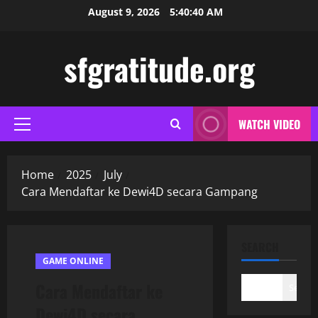
Skip
August 9, 2026
5:40:40 AM
to
content
sfgratitude.org
WATCH VIDEO
Primary
Menu
Home
2025
July
Cara Mendaftar ke Dewi4D secara Gampang
SEARCH
GAME ONLINE
Cara Mendaftar ke
Search
Dewi4D secara