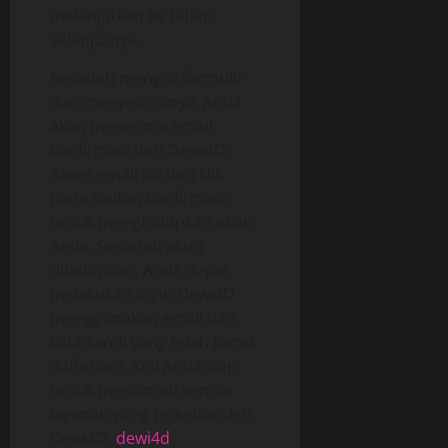
melanjutkan ke tahap
selanjutnya.
Sesudah mengisi formulir
dan menyetujuinya, Anda
akan menerima email
konfirmasi dari Dewi4D.
Akses email itu dan klik
pada tautan konfirmasi
untuk menghidupkan akun
Anda. Sesudah akun
dihidupkan, Anda dapat
melakukan login Dewi4D
menggunakan email dan
kata sandi yang telah kamu
daftarkan. Kini Anda siap
untuk menikmati semua
layanan yang tersedia oleh
Dewi4D.
dewi4d