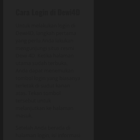
Cara Login di Dewi4D
Untuk melakukan login di
Dewi4D, langkah pertama
yang perlu Anda lakukan
mengunjungi situs resmi
Dewi 4D. Ketika halaman
utama sudah terbuka,
Anda dapat menemukan
tombol login yang biasanya
terletak di sudut kanan
atas. Tekan tombol
tersebut untuk
melanjutkan ke halaman
masuk.
Setelah Anda berada di
halaman login, isi informasi