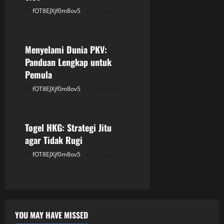
a
fOT8EJXjf0m8ov5
August 7,
t
2026
GAME ONLINE
i
Menyelami Dunia PKV:
o
Panduan Lengkap untuk
Pemula
n
fOT8EJXjf0m8ov5
August 3,
2026
GAME ONLINE
Togel HKG: Strategi Jitu
agar Tidak Rugi
fOT8EJXjf0m8ov5
August 1,
2026
YOU MAY HAVE MISSED
GAME ONLINE