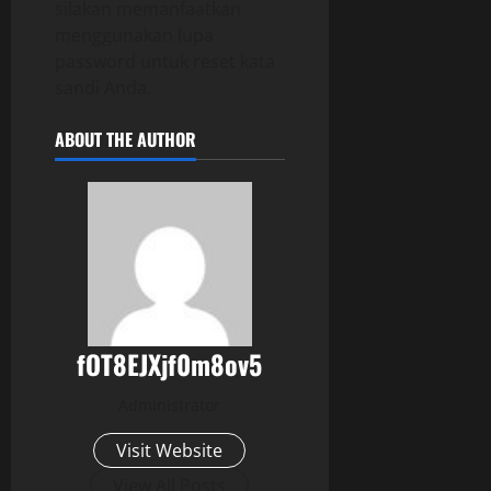
silakan memanfaatkan
menggunakan lupa
password untuk reset kata
sandi Anda.
ABOUT THE AUTHOR
fOT8EJXjf0m8ov5
Administrator
Visit Website
View All Posts