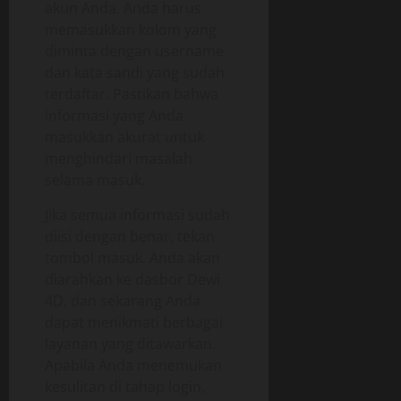
akun Anda. Anda harus
memasukkan kolom yang
diminta dengan username
dan kata sandi yang sudah
terdaftar. Pastikan bahwa
informasi yang Anda
masukkan akurat untuk
menghindari masalah
selama masuk.
Jika semua informasi sudah
diisi dengan benar, tekan
tombol masuk. Anda akan
diarahkan ke dasbor Dewi
4D, dan sekarang Anda
dapat menikmati berbagai
layanan yang ditawarkan.
Apabila Anda menemukan
kesulitan di tahap login,