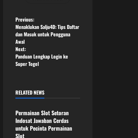
P
Previous:
Menaklukan Salju4D: Tips Daftar
o
dan Masuk untuk Pengguna
Awal
s
Next:
Panduan Lengkap Login ke
t
Super Togel
n
a
RELATED NEWS
v
GAME ONLINE
i
Permainan Slot Setoran
Indosat Jawaban Cerdas
g
untuk Pecinta Permainan
Slot