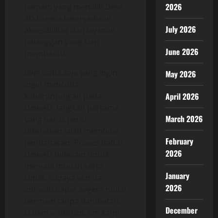
2026
pemain yang memilih Dewi
4D karena ketersediaan
July 2026
aksesibilitas dan layanan
pelanggan yang siap
June 2026
membantu.
Bagi siapa saja yang ingin
May 2026
ingin mencoba
keberuntungan pada
April 2026
Dewi4D, langkah pertama
March 2026
yang harus perlu
dikerjakan ialah membuat
February
pendaftaran. Proses daftar
2026
Dewi4D didesain untuk
menjadi mudah serta
January
cepat, supaya semua
2026
individu dapat segera mulai
bermain tanpa hambatan.
December
Dalam artikel ini, tim kami