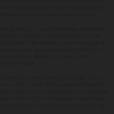
ng seru sambil ketat dalam manajemen budget.
ot taruhan 200 perak juga dapat menjadi alternatif
ak game tanpa harus menghabiskan dompet.
enting. Sebagian slot gacor biasanya memberikan
ain, terkhusus ketika Anda menggunakan slot bet
us slot bet kecil dan membaca review mengenai slot
an game yang sesuai dengan ekspektasi payout
san, cobalah beberapa slot gratis untuk
s yang tersedia.
 yang sesuai, manajemen bankroll juga adalah
an, baik itu slot bet 300 atau slot bet 600 perak,
dapat membantu Anda agar terhindar dari rugi besar
ganggap beruntung dan mendapatkan kemenangan,
menangan tersebut sebagai modal awal untuk sesi