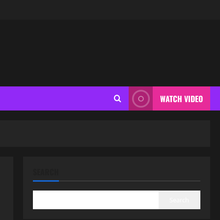
WATCH VIDEO
SEARCH
Search