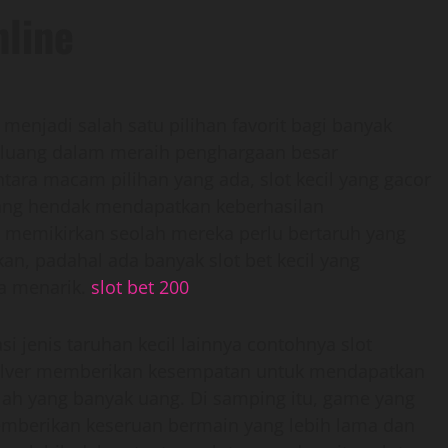
nline
 menjadi salah satu pilihan favorit bagi banyak
luang dalam meraih penghargaan besar
ra macam pilihan yang ada, slot kecil yang gacor
yang hendak mendapatkan keberhasilan
 memikirkan seolah mereka perlu bertaruh yang
an, padahal ada banyak slot bet kecil yang
a menarik.
slot bet 200
asi jenis taruhan kecil lainnya contohnya slot
 silver memberikan kesempatan untuk mendapatkan
h yang banyak uang. Di samping itu, game yang
memberikan keseruan bermain yang lebih lama dan