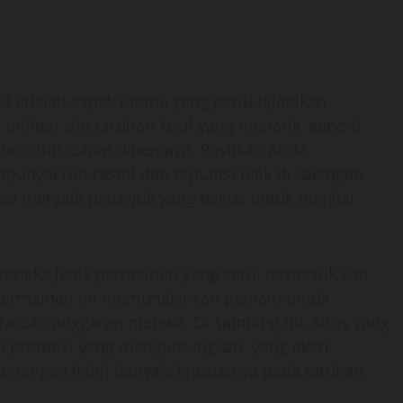
st adalah aspek utama yang perlu dijadikan
ilihan slot taruhan kecil yang menarik, seperti
tiap situs dapat dipercaya. Pastikan Anda
punyai izin resmi dan reputasi baik di kalangan
sa menjadi petunjuk yang bagus untuk menilai
aneka jenis permainan yang seru, termasuk slot
si permainan ini memungkinkan pemain untuk
a dan anggaran mereka. Di samping itu, situs yang
n promosi yang menguntungkan, yang akan
nangan lebih banyak, khususnya pada taruhan