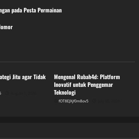
ngan pada Pesta Permainan
 Nomor
E
GAME ONLINE
ategi Jitu agar Tidak
Mengenal Rubah4d: Platform
Inovatif untuk Penggemar
Teknologi
5
August 1, 2026
fOT8EJXjf0m8ov5
July 30, 2026
LINE
GAME ONLINE