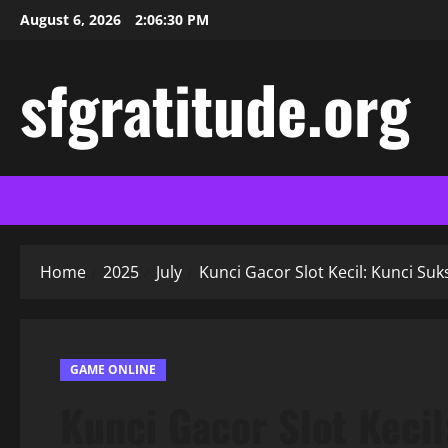
Skip
August 6, 2026
2:06:31 PM
to
content
sfgratitude.org
Home
2025
July
Kunci Gacor Slot Kecil: Kunci Suk
GAME ONLINE
Kunci Gacor Slot Kecil