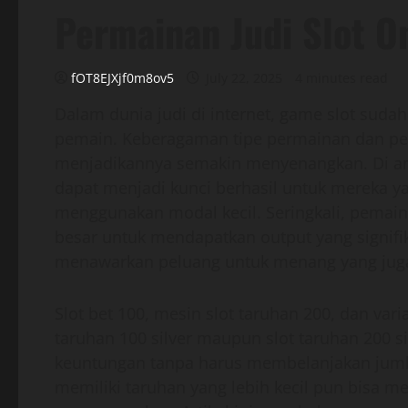
Permainan Judi Slot O
fOT8EJXjf0m8ov5
July 22, 2025
4 minutes read
Dalam dunia judi di internet, game slot sudah
pemain. Keberagaman tipe permainan dan pe
menjadikannya semakin menyenangkan. Di anta
dapat menjadi kunci berhasil untuk mereka 
menggunakan modal kecil. Seringkali, pemain
besar untuk mendapatkan output yang signifik
menawarkan peluang untuk menang yang jug
Slot bet 100, mesin slot taruhan 200, dan vari
taruhan 100 silver maupun slot taruhan 200
keuntungan tanpa harus membelanjakan jumla
memiliki taruhan yang lebih kecil pun bisa 