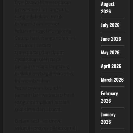
Live Draw HK merupakan
August
proses undian langsung
2026
yang dilakukan untuk
menentukan nomor
July 2026
keluaran togel Hongkong.
Setiap hari, pengundian ini
June 2026
diadakan secara
May 2026
transparan dan dapat
disaksikan oleh para
April 2026
pemain secara langsung
melalui berbagai platform.
March 2026
Ini memberikan
kepercayaan kepada
February
pemain bahwa setiap hasil
2026
yang ditampilkan adalah
real-time dan akurat.
January
Dalam sesi live draw,
2026
seluruh proses dilakukan di