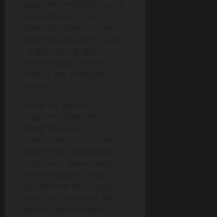
yang jelas mengenai syarat
dan ketentuan, serta
panduan untuk bermain
togel dengan aman. Hal ini
sangat penting agar
pemain dapat merasa
tenang saat melakukan
taruhan.
Selain itu, banyak situs
togel hongkong yang
terpercaya juga
memberikan data hk dan
prediksi hk secara akurat,
membantu pemain dalam
merumuskan strategi
taruhan mereka. Dengan
informasi yang tepat dan
akurat, pemain dapat