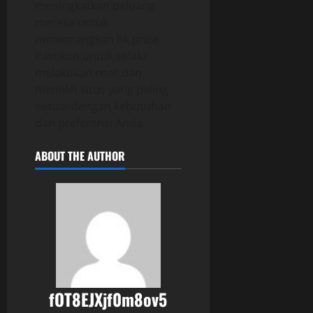
meningkatkan peluang
mereka untuk
memenangkan hk prize.
Pastikan untuk selalu
melakukan riset dan
memilih situs yang paling
sesuai dengan kebutuhan
dan preferensi Anda.
ABOUT THE AUTHOR
fOT8EJXjf0m8ov5