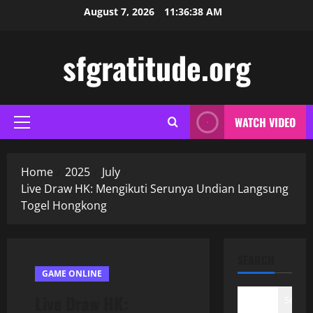
Skip
August 7, 2026
11:36:38 AM
to
content
sfgratitude.org
WATCH VIDEO
Primary
Menu
Home
2025
July
Live Draw HK: Mengikuti Serunya Undian Langsung
Togel Hongkong
SEARCH
GAME ONLINE
Live Draw HK:
Search