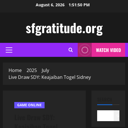
Skip
August 6, 2026
1:51:51 PM
to
content
sfgratitude.org
WATCH VIDEO
Primary
Menu
Home
2025
July
Live Draw SDY: Keajaiban Togel Sidney
SEARCH
GAME ONLINE
Live Draw SDY:
Search
Keajaiban Togel