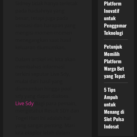
Platform
Sidney tidak hanya terletak
Inovatif
pada hadiahnya yang
untuk
besar, tetapi juga pada
Penggemar
sensasi dan harapan yang
Teknologi
mengisi momen-momen
menegangkan saat hasil
Petunjuk
keluaran diumumkan.
Memilih
Dalam artikel ini, kita akan
Platform
membahas informasi
Warga Bet
terkini seputar Live Sdy,
yang Tepat
mulai dari hasil yang
diumumkan hingga pool
5 Tips
sdy yang dapat diakses.
Ampuh
Live Sdy
Bagi para pemain,
untuk
mengetahui Result SDY dan
Menang di
Togel Hari Ini adalah hal
Slot Pulsa
yang sangat penting. Mari
Indosat
kita eksplor lebih dalam