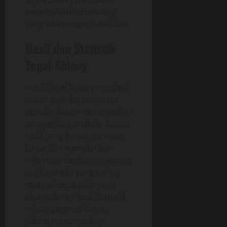
memanfaatkan peluang
yang ada dengan lebih baik.
Hasil dan Statistik
Togel Sidney
Hasil Togel Sidney menjadi
acuan penting bagi para
pemain dalam menentukan
strategi dan analisis. Setiap
hasil yang keluar dari Live
Draw SDY memberikan
informasi berharga tentang
angka-angka yang sering
muncul serta pola yang
bisa diidentifikasi. Statistik
ini sangat membantu
dalam merumuskan