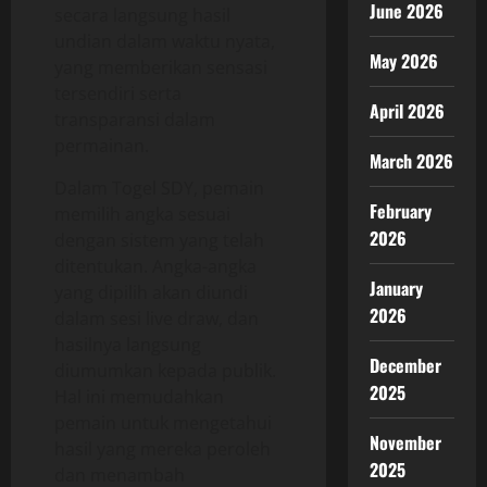
June 2026
secara langsung hasil
undian dalam waktu nyata,
May 2026
yang memberikan sensasi
tersendiri serta
April 2026
transparansi dalam
permainan.
March 2026
Dalam Togel SDY, pemain
February
memilih angka sesuai
2026
dengan sistem yang telah
ditentukan. Angka-angka
January
yang dipilih akan diundi
2026
dalam sesi live draw, dan
hasilnya langsung
December
diumumkan kepada publik.
2025
Hal ini memudahkan
pemain untuk mengetahui
November
hasil yang mereka peroleh
2025
dan menambah