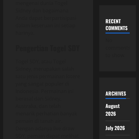
mengenai dunia Togel
Sidney dan bagaimana
Anda dapat berpartisipasi
RECENT
dalam keseruan ini setiap
COMMENTS
harinya.
No
Pengertian Togel SDY
comments
to show.
Togel SDY, atau Togel
Sidney, merupakan salah
satu jenis permainan lotere
yang sangat populer di
Indonesia. Permainan ini
ARCHIVES
berasal dari Sidney,
August
Australia, dan telah
2026
menarik perhatian banyak
pemain di tanah air.
July 2026
Dengan adanya live draw
SDY, pemain dapat melihat