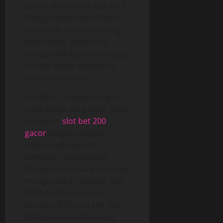
ada di di situs slot bet kecil.
Dengan cara memahami
cara kerja masing-masing
permainan, Anda bisa
mengambil keputusan yang
cerdas ketika menyusun
rencana bermain.
Terakhir, tetaplah disiplin
pada batas yang telah Anda
tetapkan.
slot bet 200
gacor
Jangan tergoda
dalam melanjutkan
bertaruh lebih banyak
hanya karena satu putar yg
menghasilkan jackpot. Jika
Anda bermain di slot
taruhan 300 atau slot bet
600 perak, pastikan agar