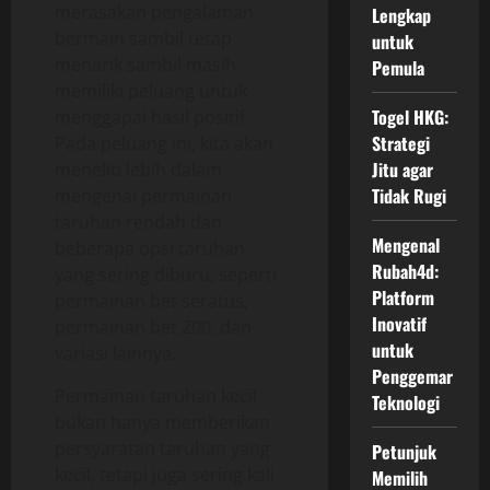
merasakan pengalaman
Lengkap
bermain sambil tetap
untuk
menarik sambil masih
Pemula
memiliki peluang untuk
Togel HKG:
menggapai hasil positif.
Strategi
Pada peluang ini, kita akan
Jitu agar
meneliti lebih dalam
Tidak Rugi
mengenai permainan
taruhan rendah dan
Mengenal
beberapa opsi taruhan
Rubah4d:
yang sering diburu, seperti
Platform
permainan bet seratus,
Inovatif
permainan bet 200, dan
untuk
variasi lainnya.
Penggemar
Permainan taruhan kecil
Teknologi
bukan hanya memberikan
persyaratan taruhan yang
Petunjuk
kecil, tetapi juga sering kali
Memilih