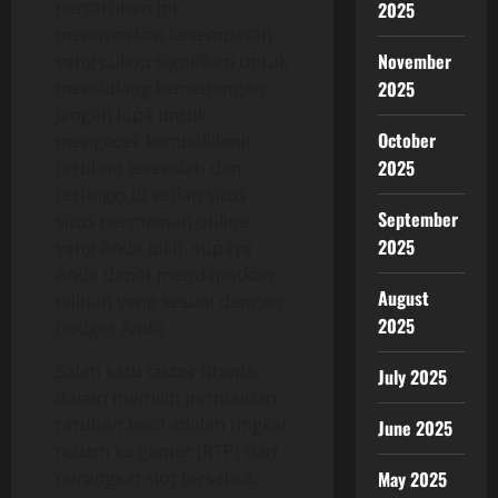
pertaruhan ini
2025
menawarkan kesempatan
November
yang cukup signifikan untuk
mendulang kemenangan.
2025
Jangan lupa untuk
October
mengecek kembali limit
2025
taruhan terendah dan
tertinggi di setiap situs
September
situs permainan online
2025
yang Anda pilih, supaya
Anda dapat mendapatkan
August
pilihan yang sesuai dengan
2025
budget Anda.
Salah satu faktor utama
July 2025
dalam memilih permainan
taruhan kecil adalah tingkat
June 2025
return ke gamer (RTP) dari
perangkat slot tersebut.
May 2025