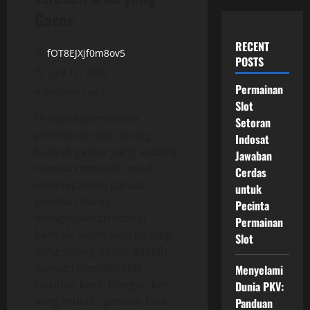
Gacor
RECENT
fOT8EJXjf0m8ov5
POSTS
July 17, 2025
Permainan
4 minutes read
Slot
Di dunia permainan
Setoran
permainan slot daring,
Indosat
banyak gamer yang sedang
Jawaban
mencari metode untuk
Cerdas
mendapatkan pahala
untuk
sembari harus
Pecinta
mengeluarkan modal
Permainan
banyak. Salah satu strategi
Slot
yang sering dipilih adalah
dengan memilih slot
Menyelami
taruhan kecil. Dengan bet
Dunia PKV:
yang murah, pemain bisa
Panduan