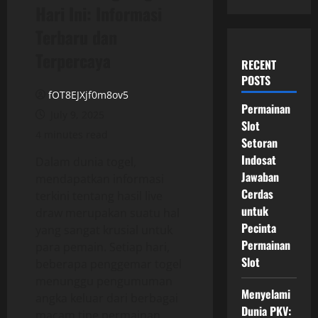
Hari Ini: Informasi
Terbaru dan
Terpercaya
RECENT
POSTS
fOT8EJXjf0m8ov5
Permainan
July 9, 2025
Slot
4 minutes read
Setoran
Indosat
Dalam dunia togel,
Jawaban
mendapatkan informasi
Cerdas
terkini tentang hasil live
untuk
draw merupakan suatu hal
Pecinta
yang sangat krusial untuk
Permainan
para pemain. Setiap hari,
Slot
beberapa penggemar togel
menunggu pengumuman
Menyelami
angka keluar dari berbagai
Dunia PKV:
macam tipe permainan,