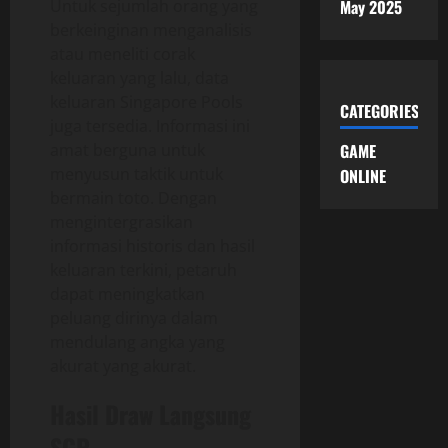
Untuk sejumlah orang yang
May 2025
berkeinginan menganalisis
atau meneliti corak
keluaran yang lalu, data
keluaran Singapore Pools
CATEGORIES
juga tersedia. Informasi ini
amat berguna untuk
GAME
menyusun taktik untuk
ONLINE
bermain toto. Dengan
mengintergrasikan
informasi historis dan hasil
keluaran terkini, petaruh
dapat meningkatkan
peluang dirinya dalam
mendulang angka yang
akurat yang akurat.
Hasil Draw Langsung
SGP