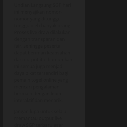
Undian Langsung SGP hari
ini menyajikan nomor-
nomor yang ditunggu-
tunggu oleh banyak orang.
Proses live draw dilakukan
dengan transparan dan
fair, sehingga peserta
dapat beriman keabsahan
dari output itu diumumkan.
Ini semua juga menjadi
daya pikat tersendiri bagi
pemain togel online yang
mencari pengalaman
bermain dengan lebih
interaktif dan menarik.
Jangan lupa untuk selalu
memantau output live
draw SGP terbaru agar