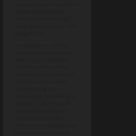
tersedia untuk menemukan
angka-angka tersebut,
entah dari website togel
yang terpercaya atau tabel
pengeluaran.
Di samping itu, penting
untuk mempertahankan
emosi agar stabil ketika
memilih nomor. Hindari
terbawa emosi dalam saat
melihat nomor-nomor
tertentu yang bisa
menyimpan nostalgia atau
ekspektasi. Menentukan
angka secara kalkulatif
analisis berdasarkan
informasi dan pengamatan
jauh lebih baik daripada