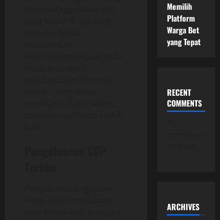
Memilih
dan hasil sgp, dan angka
Platform
yang keluar di sgp yang
Warga Bet
mungkin bakal
yang Tepat
memberikan
keberuntungan buat Anda.
Terus ikuti untuk
mendapatkan informasi
terbaru yang dapat
RECENT
COMMENTS
membantu kamu selama
bermain togel secara lebih
No
baik.
comments
to show.
Pengeluaran SGP
Terkini
Pengeluaran Singapore
Pools terkini merupakan
ARCHIVES
data krusial bagi kalangan