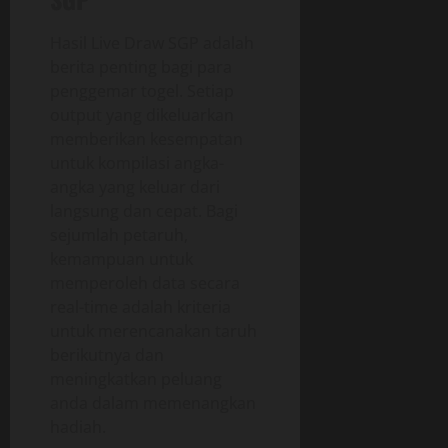
Hasil Live Draw SGP adalah
berita penting bagi para
penggemar togel. Setiap
output yang dikeluarkan
memberikan kesempatan
untuk kompilasi angka-
angka yang keluar dari
langsung dan cepat. Bagi
sejumlah petaruh,
kemampuan untuk
memperoleh data secara
real-time adalah kriteria
untuk merencanakan taruh
berikutnya dan
meningkatkan peluang
anda dalam memenangkan
hadiah.