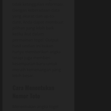
tidak ketinggalan informasi.
Dengan keberadaan data
yang akurat dan up-to-
date, Anda dapat membuat
pilihan yang lebih baik
ketika ikut dalam
permainan togel. Output
hasil undian ini bukan
hanya memberikan angka
tetapi juga memberi
kesempatan baru untuk
meraih kemenangan yang
lebih besar.
Cara Menentukan
Nomor Toto
Menentukan angka togel