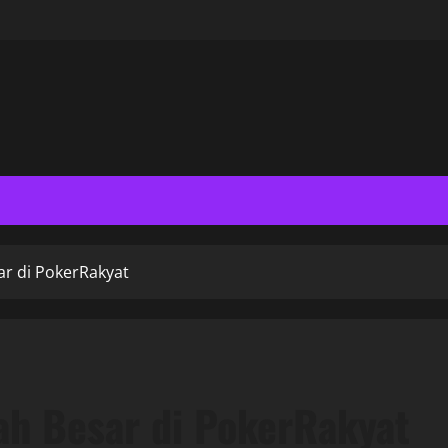
ar di PokerRakyat
ah Besar di PokerRakyat