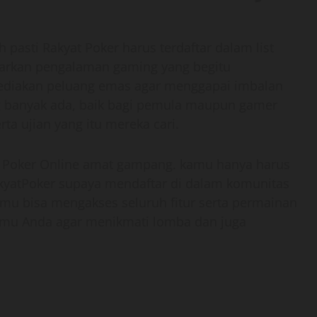
d
pasti Rakyat Poker harus terdaftar dalam list
warkan pengalaman gaming yang begitu
ediakan peluang emas agar menggapai imbalan
 banyak ada, baik bagi pemula maupun gamer
a ujian yang itu mereka cari.
 Poker Online amat gampang. kamu hanya harus
kyatPoker supaya mendaftar di dalam komunitas
kamu bisa mengakses seluruh fitur serta permainan
rimu Anda agar menikmati lomba dan juga