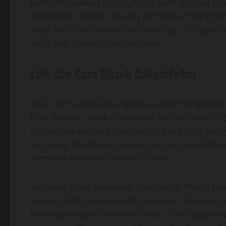
kamu masukkan benar, Anda akan dibawa ke 
menikmati segala macam permainan yang terse
yang kamu daftarkan dan coba lagi. Dengan 
yang luar biasa di RakyatPoker!
Link dan Cara Masuk RakyatPoker
Agar memudahkan anggota untuk mengakses R
bisa dipakai untuk mendaftar dan berlaga. Pas
mencegah website tidak resmi yang bisa menye
langsung diarahkan menuju ke beranda Raky
memulai bermain secara mudah.
Sesudah Anda menekan link Rakyat Poker, tah
apabila Anda tak memiliki account. Tahapa
beberapa buah informasi dasar. Tolong pastik