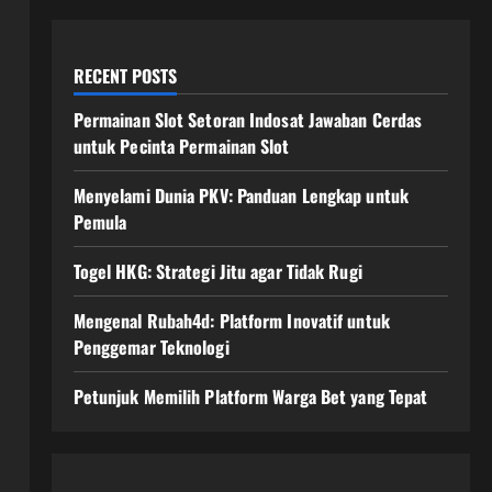
RECENT POSTS
Permainan Slot Setoran Indosat Jawaban Cerdas
untuk Pecinta Permainan Slot
Menyelami Dunia PKV: Panduan Lengkap untuk
Pemula
Togel HKG: Strategi Jitu agar Tidak Rugi
Mengenal Rubah4d: Platform Inovatif untuk
Penggemar Teknologi
Petunjuk Memilih Platform Warga Bet yang Tepat