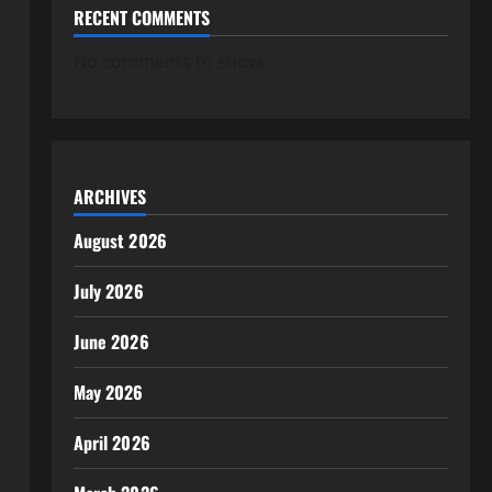
RECENT COMMENTS
No comments to show.
ARCHIVES
August 2026
July 2026
June 2026
May 2026
April 2026