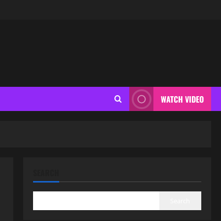
WATCH VIDEO
SEARCH
Search