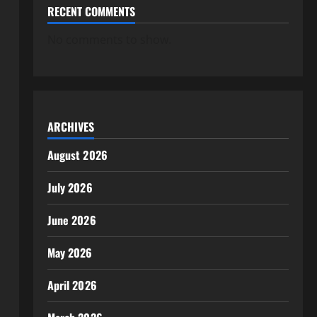
RECENT COMMENTS
No comments to show.
ARCHIVES
August 2026
July 2026
June 2026
May 2026
April 2026