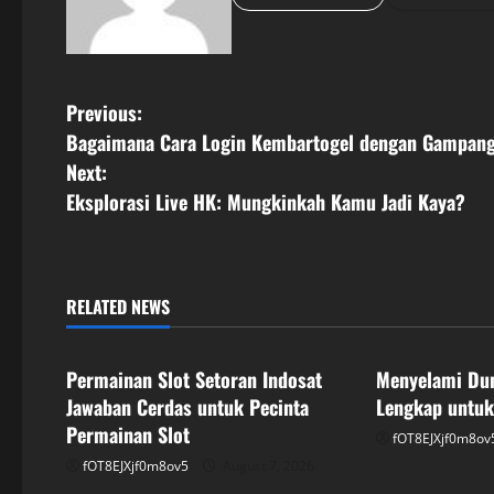
P
Previous:
Bagaimana Cara Login Kembartogel dengan Gampan
o
Next:
s
Eksplorasi Live HK: Mungkinkah Kamu Jadi Kaya?
t
n
RELATED NEWS
GAME ONLINE
GAME ONLIN
a
Permainan Slot Setoran Indosat
Menyelami Dun
v
Jawaban Cerdas untuk Pecinta
Lengkap untu
i
Permainan Slot
fOT8EJXjf0m8ov
fOT8EJXjf0m8ov5
August 7, 2026
g