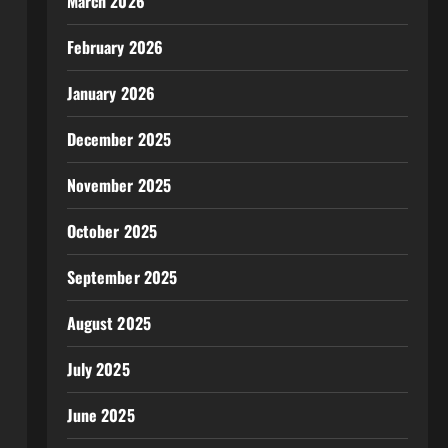
March 2026
February 2026
January 2026
December 2025
November 2025
October 2025
September 2025
August 2025
July 2025
June 2025