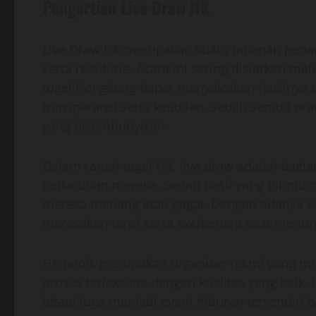
Pengertian Live Draw HK
Live Draw HK merupakan suatu tahapan penar
serta real-time. Acara ini sering disiarkan 
togel Hongkong dapat menyaksikan hasilnya 
transparansi serta keadilan, sebab semua or
yang disembunyikan.
Dalam ranah togel HK, live draw adalah bagia
pertaruhan mereka. Setiap hasil yang dium
mereka menang atau gagal. Dengan adanya si
merasakan tensi serta excitement saat menu
HK pools merupakan organizer resmi yang m
proses terlaksana dengan kualitas yang baik
tetapi juga menjadi event hiburan tersendiri