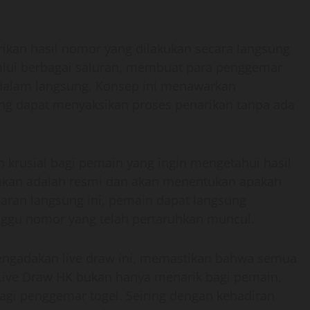
ikan hasil nomor yang dilakukan secara langsung
melalui berbagai saluran, membuat para penggemar
dalam langsung. Konsep ini menawarkan
ang dapat menyaksikan proses penarikan tanpa ada
n krusial bagi pemain yang ingin mengetahui hasil
umkan adalah resmi dan akan menentukan apakah
aran langsung ini, pemain dapat langsung
nggu nomor yang telah pertaruhkan muncul.
engadakan live draw ini, memastikan bahwa semua
. Live Draw HK bukan hanya menarik bagi pemain,
 bagi penggemar togel. Seiring dengan kehadiran