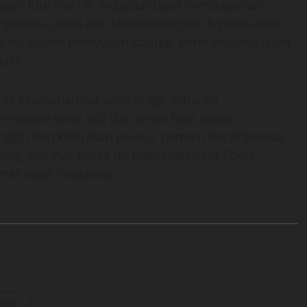
an fitur live hk, anggota dapat mendapatkan
getahui corak dan kecenderungan di permainan.
rguna dalam menyusun strategi bermain yang lebih
asil.
de keamanannya yang tinggi. Situs ini
mainan yang adil dan aman bagi setiap
ggih dan kebijakan privasi, pemain dapat berasa
kong. Seluruh aspek ini menjadikan HK Pools
emar togel hongkong.
osts