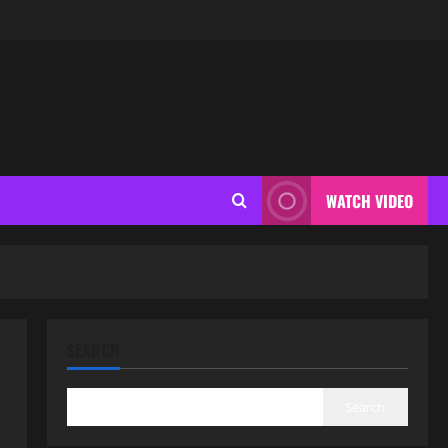
WATCH VIDEO
SEARCH
Search