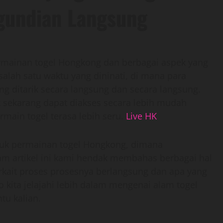
gundian Langsung
d
ermainan togel Hongkong dan berbagai aspek yang
salah satu waktu yang dininati, di mana para
ditarik secara langsung dan secara langsung.
k sekarang dapat diakses secara lebih mudah
ain togel terasa lebih seru.
Live HK
tuk permainan togel Hongkong, dimana
am artikel ini kami hendak membahas berbagai hal
terkait proses prosesnya berlangsung dan apa yang
 kita jelajahi lebih dalam mengenai alam togel
tu kalian.