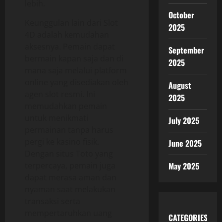
lebih.
October
Keunggulan lain dari Slot
2025
4D adalah kemudahan
aksesnya. Pemain dapat
September
bermain kapan saja dan di
2025
mana saja melalui platform
online yang disediakan oleh
August
agen slot resmi. Ini
2025
memudahkan pemain
untuk menikmati
July 2025
permainan tanpa harus
pergi ke kasino fisik.
June 2025
Dengan situs Toto yang
terpercaya, pemain juga
May 2025
dapat merasa aman dan
nyaman saat melakukan
transaksi serta
mempertaruhkan uang
CATEGORIES