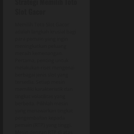
Strategi Memilih Toto
Slot Gacor
Memilih Toto Slot Gacor
adalah langkah krusial bagi
para pemain yang ingin
meningkatkan peluang
meraih kemenangan.
Pertama, penting untuk
melakukan riset mengenai
berbagai jenis slot yang
tersedia. Setiap mesin
memiliki karakteristik dan
tingkat volatilitas yang
berbeda. Pilihlah mesin
yang menawarkan tingkat
pengembalian kepada
pemain (RTP) yang tinggi.
Mesin dengan RTP di atas