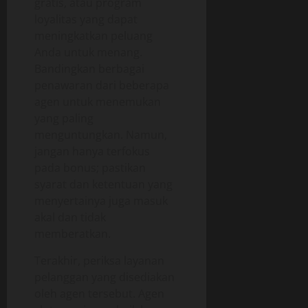
gratis, atau program
loyalitas yang dapat
meningkatkan peluang
Anda untuk menang.
Bandingkan berbagai
penawaran dari beberapa
agen untuk menemukan
yang paling
menguntungkan. Namun,
jangan hanya terfokus
pada bonus; pastikan
syarat dan ketentuan yang
menyertainya juga masuk
akal dan tidak
memberatkan.
Terakhir, periksa layanan
pelanggan yang disediakan
oleh agen tersebut. Agen