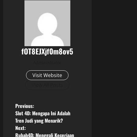
fOT8EJXjf0m8ov5
Administrator
Visit Website
View All Posts
P
Previous:
Slot 4D: Mengapa Ini Adalah
o
Tren Judi yang Menarik?
Next:
s
Rubah4D: Menggali Keceriaan