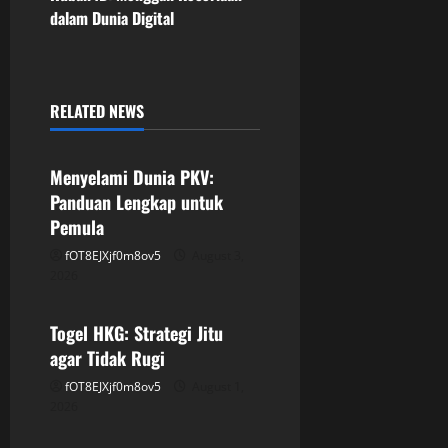
dalam Dunia Digital
t
n
a
RELATED NEWS
GAME ONLINE
v
Menyelami Dunia PKV:
i
Panduan Lengkap untuk
Pemula
g
fOT8EJXjf0m8ov5
August 3,
a
2026
GAME ONLINE
t
Togel HKG: Strategi Jitu
i
agar Tidak Rugi
fOT8EJXjf0m8ov5
August 1,
o
2026
GAME ONLINE