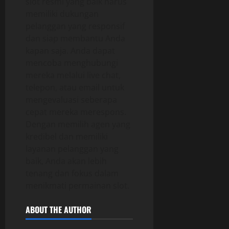
slot resmi yang baik harus
memiliki dukungan
pelanggan yang responsif
dan siap membantu Anda
kapan saja. Anda dapat
mencoba menghubungi
mereka melalui live chat,
telepon, atau email untuk
mengevaluasi seberapa
cepat mereka merespons.
Dengan memilih agen yang
kredibel dan memiliki
layanan pelanggan yang
baik, Anda akan lebih
tenang dan fokus dalam
menikmati permainan slot.
ABOUT THE AUTHOR