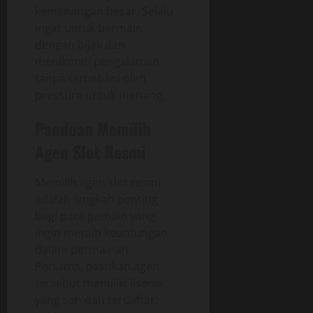
kemenangan besar. Selalu
ingat untuk bermain
dengan bijak dan
menikmati pengalaman
tanpa terbebani oleh
pressure untuk menang.
Panduan Memilih
Agen Slot Resmi
Memilih agen slot resmi
adalah langkah penting
bagi para pemain yang
ingin meraih keuntungan
dalam permainan.
Pertama, pastikan agen
tersebut memiliki lisensi
yang sah dan terdaftar,