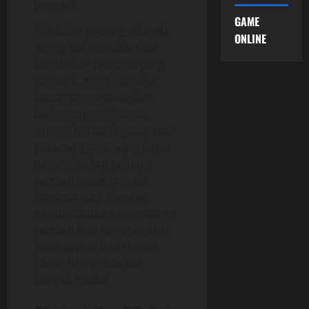
mereka.
GAME
Tak kalah penting, Slot 4D
ONLINE
sering kali memiliki fitur
bonus dan promosi yang
menarik. Agen Toto Slot
biasanya menawarkan
berbagai jenis bonus,
seperti bonus deposit atau
putaran gratis, yang dapat
meningkatkan peluang
pemain untuk meraih
kemenangan. Dengan
memanfaatkan promosi ini,
pemain bisa memperoleh
keuntungan lebih tanpa
harus mengeluarkan
banyak modal.