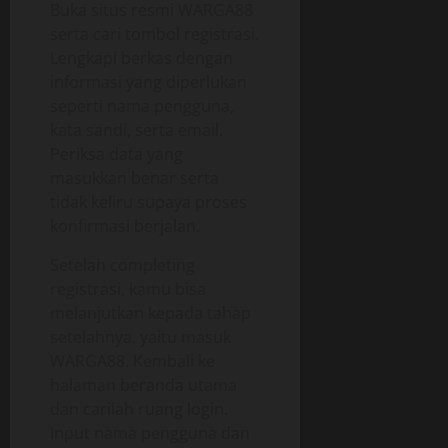
Buka situs resmi WARGA88
serta cari tombol registrasi.
Lengkapi berkas dengan
informasi yang diperlukan
seperti nama pengguna,
kata sandi, serta email.
Periksa data yang
masukkan benar serta
tidak keliru supaya proses
konfirmasi berjalan.
Setelah completing
registrasi, kamu bisa
melanjutkan kepada tahap
setelahnya, yaitu masuk
WARGA88. Kembali ke
halaman beranda utama
dan carilah ruang login.
Input nama pengguna dan