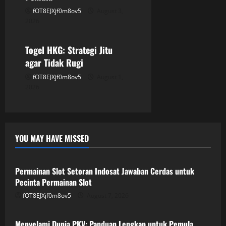
n
fOT8EJXjf0m8ov5
August 3,
2026
GAME ONLINE
Togel HKG: Strategi Jitu
agar Tidak Rugi
fOT8EJXjf0m8ov5
August 1,
2026
YOU MAY HAVE MISSED
GAME ONLINE
Permainan Slot Setoran Indosat Jawaban Cerdas untuk
Pecinta Permainan Slot
fOT8EJXjf0m8ov5
August 7, 2026
GAME ONLINE
Menyelami Dunia PKV: Panduan Lengkap untuk Pemula