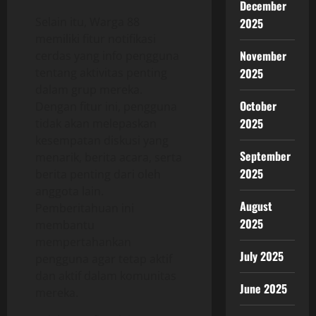
December
Selain itu, Warga 88
2025
memiliki fitur notifikasi
November
cerdas yang info pengguna
tentang aktivitas penting
2025
dalam grup mereka.
October
Dengan fitur ini, pengguna
2025
tidak akan melepaskan
kesempatan diskusi yang
September
menarik, berita acara, serta
2025
berita penting dari oleh
anggota lain.
August
Pemberitahuan ini
2025
membantu
mempertahankan
July 2025
pengguna agar tetap aktif
dan aktif dalam komunitas
June 2025
mereka.