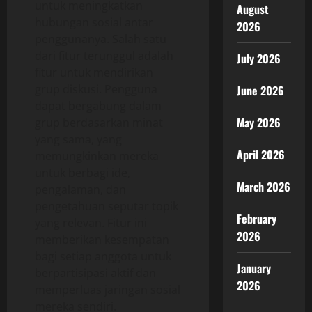
untuk meningkatkan
August
hubungan sosial antar
2026
penggunanya. Salah satu
dari fitur terunggul adalah
July 2026
fitur untuk mendirikan
grup diskusi. Pengguna
June 2026
dapat bergabung dalam
May 2026
grup berdasarkan minat
yang sama, yang
April 2026
memungkinkan mereka
untuk berbagi ide,
March 2026
pengalaman, dan
pengetahuan seputar topik
February
yang relevan. Fitur ini
2026
memberikan kesempatan
bagi setiap anggota untuk
January
berpartisipasi aktif dan
2026
memperluas jaringan sosial
mereka sendiri.