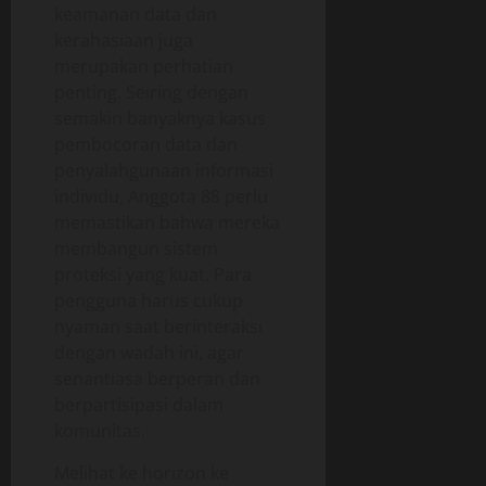
keamanan data dan
kerahasiaan juga
merupakan perhatian
penting. Seiring dengan
semakin banyaknya kasus
pembocoran data dan
penyalahgunaan informasi
individu, Anggota 88 perlu
memastikan bahwa mereka
membangun sistem
proteksi yang kuat. Para
pengguna harus cukup
nyaman saat berinteraksi
dengan wadah ini, agar
senantiasa berperan dan
berpartisipasi dalam
komunitas.
Melihat ke horizon ke