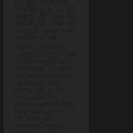
bagi setiap orang untuk
berkolaborasi dan tumbuh
secara kolektif. Masyarakat
yang dibentuk di Warga 88
menciptakan suasana yang
positif dan terbuka.
Selain itu, Warga 88 pun
berfungsi sebagai platform
untuk membagikan data
dan pengetahuan. Anggota
bisa mengajari satu sama
lain tentang berbagai
masalah yang penting
dalam keseharian,
termasuk teknologi hingga
pengobatan. Melalui
komunikasi yang
transparan, anggota