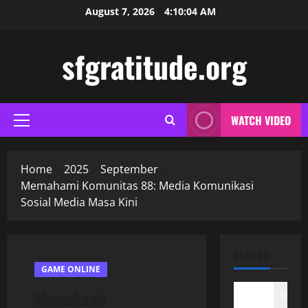
Skip
August 7, 2026
4:10:04 AM
to
content
sfgratitude.org
WATCH VIDEO
Primary
Menu
Home
2025
September
Memahami Komunitas 88: Media Komunikasi
Sosial Media Masa Kini
SEARCH
GAME ONLINE
Memahami
Search