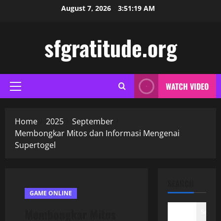
Skip
August 7, 2026
3:51:19 AM
to
content
sfgratitude.org
WATCH VIDEO
Primary
Menu
Home
2025
September
Membongkar Mitos dan Informasi Mengenai
Supertogel
SEARCH
GAME ONLINE
Membongkar Mitos
Search