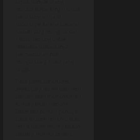
cepat. Banyak orang
merasa tertarik ingin untuk
peruntungannya di
supertogel karena tawaran
hadiah yang menggiurkan.
Tetapi, penting untuk
diketahui bahwasanya
permainan ini pun
mengandung risiko yang
tinggi.
Pada game supertogel,
angka yang dipilih oleh oleh
pemain akan memengaruhi
kemungkinan menang.
Beberapa pemain percaya
pada strategi tertentu atau
teknik dalam meningkatkan
peluang mereka sendiri.