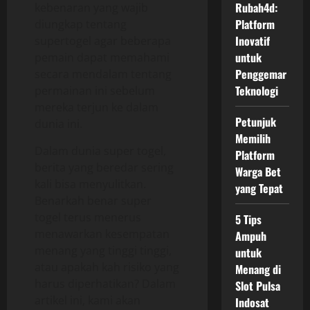
Rubah4d:
kebenaran yang wajib
Platform
diungkap tentang
Inovatif
supertogel agar beberapa
untuk
pemain dapat memahami
Penggemar
secara mendalam tentang
Teknologi
permainan ini sebelum
mereka terjun ke dalam
Petunjuk
dunia ini.
Memilih
Dalam dunia super togel,
Platform
berita yang beredar sering
Warga Bet
kali bisa menyulitkan.
yang Tepat
Benarkah benar super
togel terus menerus
5 Tips
menawarkan kesempatan
Ampuh
menang yang tinggi tinggi,
untuk
atau apakah kah risiko yang
Menang di
harus diperhatikan? Dalam
Slot Pulsa
artikel ini, kami akan
Indosat