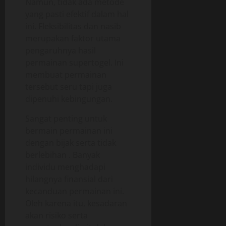
Namun, tidak ada metode
yang pasti efektif dalam hal
ini. Fleksibilitas dan nasib
merupakan faktor utama
pengaruhnya hasil
permainan supertogel. Ini
membuat permainan
tersebut seru tapi juga
dipenuhi kebingungan.
Sangat penting untuk
bermain permainan ini
dengan bijak serta tidak
berlebihan . Banyak
individu menghadapi
hilangnya finansial dari
kecanduan permainan ini.
Oleh karena itu, kesadaran
akan risiko serta