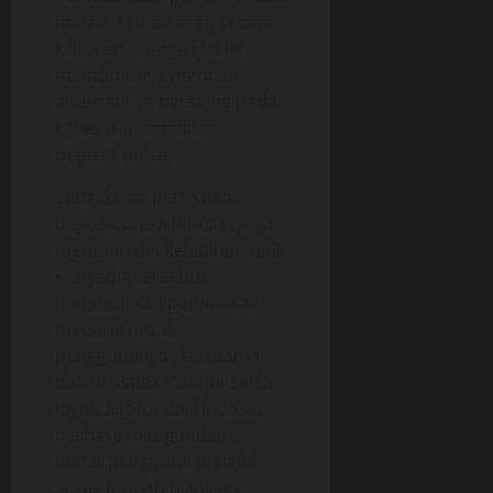
melakukan setoran secara
kilat serta aman Hal ini
membuatnya menjadi
alternatif yg bersaing pada
kategori permainan
deposit pulsa.
Sebaliknya, permainan
deposit pulsa Indosat juga
memberikan kelebihan unik
Penyedia tersebut
menawarkan penawaran
menarik untuk
penggunanya , terutama
dalam aspek insentif serta
loyalitas Slot dari Indosat
berhasil mengundang
minat pengguna melalui
akses mudah transaksi