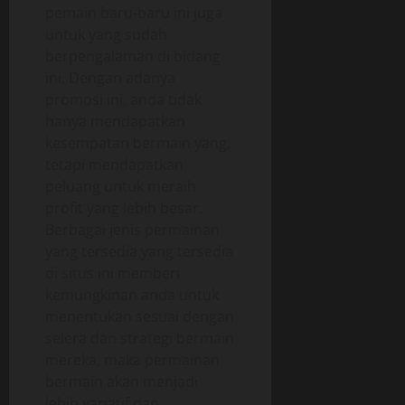
pemain baru-baru ini juga
untuk yang sudah
berpengalaman di bidang
ini. Dengan adanya
promosi ini, anda tidak
hanya mendapatkan
kesempatan bermain yang,
tetapi mendapatkan
peluang untuk meraih
profit yang lebih besar.
Berbagai jenis permainan
yang tersedia yang tersedia
di situs ini memberi
kemungkinan anda untuk
menentukan sesuai dengan
selera dan strategi bermain
mereka, maka permainan
bermain akan menjadi
lebih variatif dan