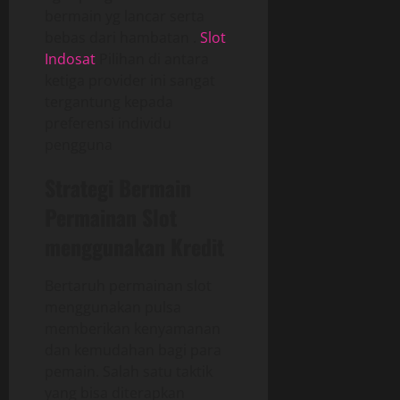
bermain yg lancar serta
bebas dari hambatan .
Slot
Indosat
Pilihan di antara
ketiga provider ini sangat
tergantung kepada
preferensi individu
pengguna
Strategi Bermain
Permainan Slot
menggunakan Kredit
Bertaruh permainan slot
menggunakan pulsa
memberikan kenyamanan
dan kemudahan bagi para
pemain. Salah satu taktik
yang bisa diterapkan