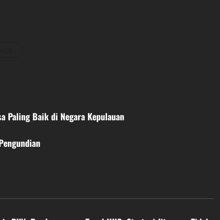
osts
a Paling Baik di Negara Kepulauan
 Pengundian
E
GAME ONLINE