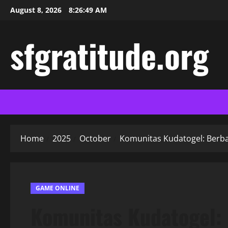
Skip
August 8, 2026
8:26:49 AM
to
content
sfgratitude.org
Home
2025
October
Komunitas Kudatogel: Berba
GAME ONLINE
Komunitas Kudatogel: 