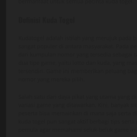
bermanfaat untuk semua pecinta kuda togel.
Definisi Kuda Togel
Kudatogel adalah istilah yang merujuk pada 
sangat populer di antara masyarakat. Pada p
dari kumpulan nomor yang tersedia sebagai ta
dua tipe game, yaitu lotto dan kuda, yang masi
tersendiri. Game ini memberikan peluang bag
nomor yang mereka pilih.
Salah satu dari daya pikat yang utama yang d
variasi game yang ditawarkan. Kini, banyak s
peserta bisa memainkan di mana saja serta d
kuda togel pun sangat aktif berbagi tips s
pemula agar memahami seluk-beluk game in