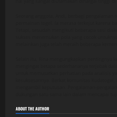
hal yang sangat diutamakan dihargai tinggi di
Seorang anggota, Andi, berbagi pengalaman 
permainan togel. Ia merasa terkejut karena b
Tetapi, sesudah mengikuti beberapa sesi disk
sukses menemukan pola yang cocok untuknya. 
melainkan juga telah meraih beberapa keme
Selain itu, Rina mengungkapkan pentingnya ke
mengingat betapa sederhananya terjebak dal
untuk memusatkan perhatian pada analisis 
kesuksesannya. Berkat komunitas Kudatogel, ia
mengambil keputusan. Pengalaman-pengalam
dukungan satu sama lain dalam mencapai tuj
ABOUT THE AUTHOR