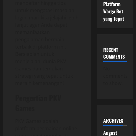
mendaftar hingga tips
Platform
untuk mengatasi masalah
Warga Bet
login, mari kita jelajahi lebih
yang Tepat
lanjut agar Anda dapat
memanfaatkan
pengalaman bermain
terbaik di platform ini.
RECENT
Bersiaplah untuk
COMMENTS
menjelajahi dunia PKV
Games dan temukan
No
strategi yang tepat untuk
comments
meraih kemenangan!
to show.
Pengertian PKV
Games
ARCHIVES
PKV Games adalah
platform permainan online
August
yang sangat populer di