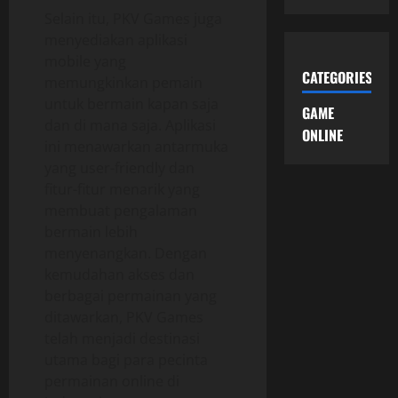
Selain itu, PKV Games juga
menyediakan aplikasi
mobile yang
CATEGORIES
memungkinkan pemain
untuk bermain kapan saja
GAME
dan di mana saja. Aplikasi
ONLINE
ini menawarkan antarmuka
yang user-friendly dan
fitur-fitur menarik yang
membuat pengalaman
bermain lebih
menyenangkan. Dengan
kemudahan akses dan
berbagai permainan yang
ditawarkan, PKV Games
telah menjadi destinasi
utama bagi para pecinta
permainan online di