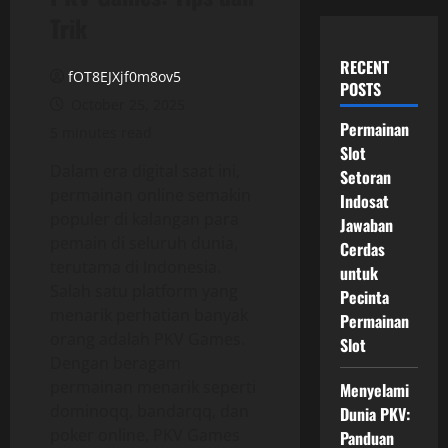
Trik
RECENT
fOT8EJXjf0m8ov5
POSTS
October 25, 2025
Permainan
5 minutes read
Slot
Dalam era digital saat ini,
Setoran
permainan online semakin
Indosat
populer di kalangan para
Jawaban
pemain di seluruh dunia,
Cerdas
terutama di Indonesia.
untuk
Salah satu platform yang
Pecinta
menarik perhatian banyak
Permainan
orang adalah PKV Games.
Slot
Dengan beragam
permainan menarik seperti
Menyelami
dominoqq, bandarqq, dan
Dunia PKV:
poker online, PKV Games
Panduan