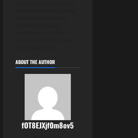
pelanggan situs jika Anda
merasa ada sesuatu yang
mencurigakan, karena
respon cepat dapat
membantu mencegah
masalah yang lebih besar
di kemudian hari.
ABOUT THE AUTHOR
fOT8EJXjf0m8ov5
Administrator