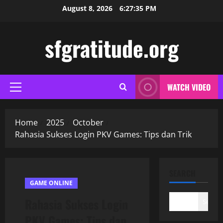
Skip
August 8, 2026
6:27:36 PM
to
content
sfgratitude.org
WATCH VIDEO
Primary
Menu
Home
2025
October
Rahasia Sukses Login PKV Games: Tips dan Trik
SEARCH
GAME ONLINE
Rahasia Sukses Login
Search
PKV Games: Tips dan