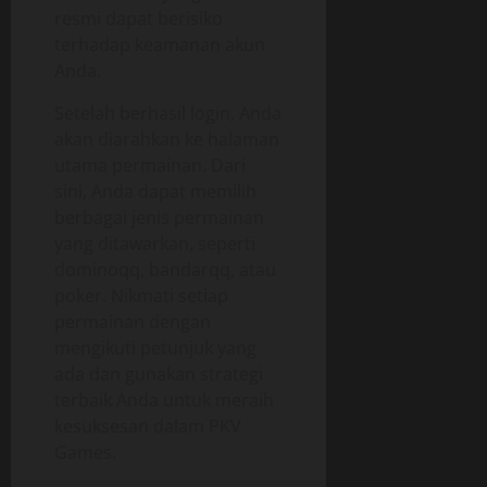
resmi dapat berisiko
terhadap keamanan akun
Anda.
Setelah berhasil login, Anda
akan diarahkan ke halaman
utama permainan. Dari
sini, Anda dapat memilih
berbagai jenis permainan
yang ditawarkan, seperti
dominoqq, bandarqq, atau
poker. Nikmati setiap
permainan dengan
mengikuti petunjuk yang
ada dan gunakan strategi
terbaik Anda untuk meraih
kesuksesan dalam PKV
Games.