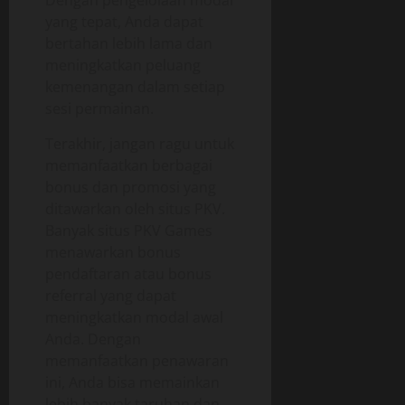
Dengan pengelolaan modal
yang tepat, Anda dapat
bertahan lebih lama dan
meningkatkan peluang
kemenangan dalam setiap
sesi permainan.
Terakhir, jangan ragu untuk
memanfaatkan berbagai
bonus dan promosi yang
ditawarkan oleh situs PKV.
Banyak situs PKV Games
menawarkan bonus
pendaftaran atau bonus
referral yang dapat
meningkatkan modal awal
Anda. Dengan
memanfaatkan penawaran
ini, Anda bisa memainkan
lebih banyak taruhan dan