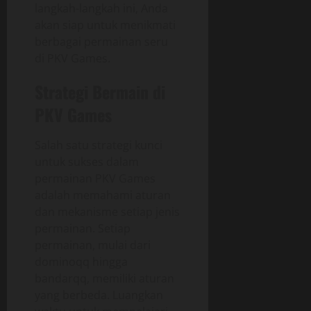
langkah-langkah ini, Anda
akan siap untuk menikmati
berbagai permainan seru
di PKV Games.
Strategi Bermain di
PKV Games
Salah satu strategi kunci
untuk sukses dalam
permainan PKV Games
adalah memahami aturan
dan mekanisme setiap jenis
permainan. Setiap
permainan, mulai dari
dominoqq hingga
bandarqq, memiliki aturan
yang berbeda. Luangkan