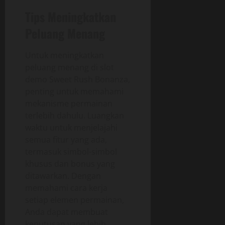
Tips Meningkatkan
Peluang Menang
Untuk meningkatkan
peluang menang di slot
demo Sweet Rush Bonanza,
penting untuk memahami
mekanisme permainan
terlebih dahulu. Luangkan
waktu untuk menjelajahi
semua fitur yang ada,
termasuk simbol-simbol
khusus dan bonus yang
ditawarkan. Dengan
memahami cara kerja
setiap elemen permainan,
Anda dapat membuat
keputusan yang lebih