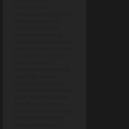
efek suara yang
menyenangkan,
menciptakan pengalaman
bermain yang imersif.
Setiap elemen dalam
permainan dirancang
dengan baik, meningkatkan
daya tarik visual. Kombinasi
dari fitur-fitur ini tidak
hanya membuat
permainan lebih menarik,
tetapi juga memberi
peluang kepada pemain
untuk meraih kemenangan
besar, menjadikan Sweet
Rush Bonanza sebagai
salah satu slot demo yang
paling dicari oleh para
penggemar slot gacor.