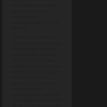
yang paling cocok dengan
gaya bermain Anda
sehingga bisa
mengoptimalkan peluang
menang.
Terakhir, tetaplah disiplin
dan atur batasan pada sesi
bermain Anda. Tentukan
jumlah maksimum yang
ingin Anda pertaruhkan
dalam satu sesi dan jangan
melampaui batas tersebut.
Dengan manajemen
bankroll yang baik, Anda
dapat menikmati
permainan lebih lama dan
meningkatkan kesempatan
untuk meraih kemenangan.