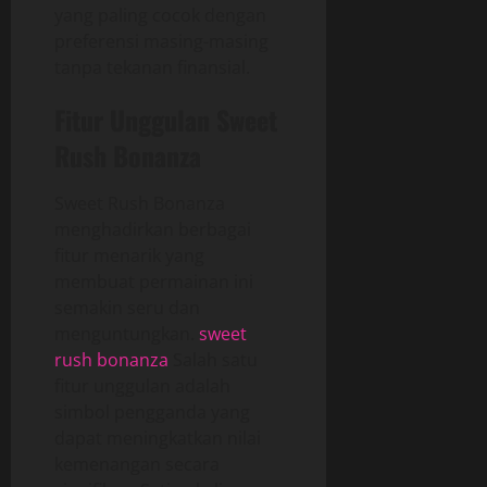
yang paling cocok dengan
preferensi masing-masing
tanpa tekanan finansial.
Fitur Unggulan Sweet
Rush Bonanza
Sweet Rush Bonanza
menghadirkan berbagai
fitur menarik yang
membuat permainan ini
semakin seru dan
menguntungkan.
sweet
rush bonanza
Salah satu
fitur unggulan adalah
simbol pengganda yang
dapat meningkatkan nilai
kemenangan secara