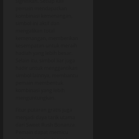
signifikan. Setiap kali
pemain mendapatkan
kombinasi kemenangan,
simbol ini aktif dan
mengalikan total
kemenangan, memberikan
kesempatan untuk meraih
hadiah yang lebih besar.
Selain itu, simbol liar juga
hadir untuk menggantikan
simbol lainnya, membantu
pemain membentuk
kombinasi yang lebih
menguntungkan.
Fitur putaran gratis juga
menjadi daya tarik utama
dari Sweet Rush Bonanza.
Pemain dapat memicu