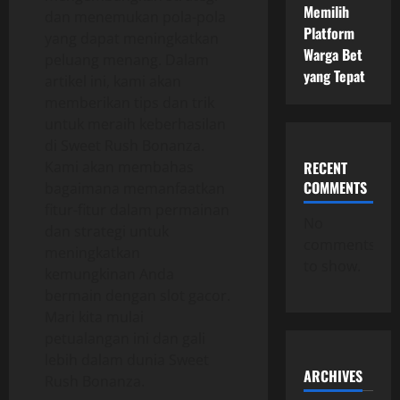
Memilih
dan menemukan pola-pola
Platform
yang dapat meningkatkan
Warga Bet
peluang menang. Dalam
yang Tepat
artikel ini, kami akan
memberikan tips dan trik
untuk meraih keberhasilan
di Sweet Rush Bonanza.
Kami akan membahas
RECENT
COMMENTS
bagaimana memanfaatkan
fitur-fitur dalam permainan
No
dan strategi untuk
comments
meningkatkan
to show.
kemungkinan Anda
bermain dengan slot gacor.
Mari kita mulai
petualangan ini dan gali
lebih dalam dunia Sweet
ARCHIVES
Rush Bonanza.