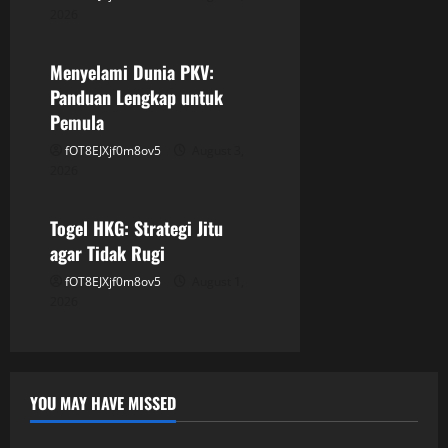
2026
GAME ONLINE
t
i
Menyelami Dunia PKV:
Panduan Lengkap untuk
o
Pemula
fOT8EJXjf0m8ov5
August 3,
n
2026
GAME ONLINE
Togel HKG: Strategi Jitu
agar Tidak Rugi
fOT8EJXjf0m8ov5
August 1,
2026
YOU MAY HAVE MISSED
GAME ONLINE