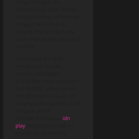
sangat canggih. Ini
membuatnya yakin bahwa
data pribadinya terlindungi
dengan hati-hati saat
berjudi, memberikan rasa
aman lebih ketika berjudi di
internet.
Di samping itu, Amir
mengatakan bahwa
layanan pelanggan
Kudapoker amat responsif
dan helpful. Setiap kali dia
menghadapi masalah, tim
dukungan Kudapoker cepat
tanggap untuk
memberikan solusi.
idn
play
Pengalaman baik ini
membuatnya merasa