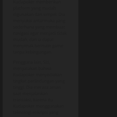
Kudapoker memberikan
platform yang mudah
digunakan dan simpel. Dia
menyukai antarmuka yang
sederhana yang membuat
navigasi agar menjadi tidak
mudah, dan ia dapat
menyimak bermain game
tanpa kebingungan.
Pengguna lain, Siti,
menyatakan bahwa
Kudapoker menyediakan
tingkat perlindungan yang
tinggi. Dia merasa aman
saat menjalankan
transaksi, karena itu
Kudapoker menggunakan
teknologi enkripsi yang