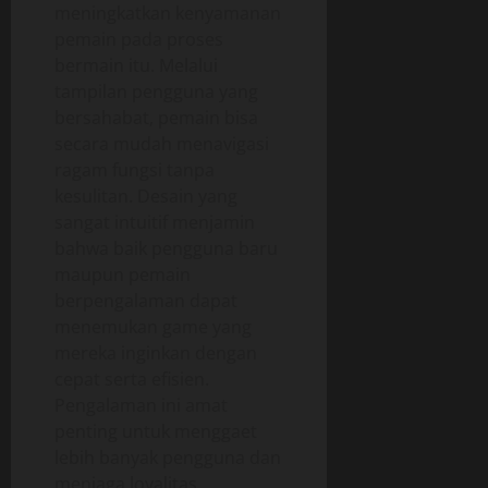
meningkatkan kenyamanan
pemain pada proses
bermain itu. Melalui
tampilan pengguna yang
bersahabat, pemain bisa
secara mudah menavigasi
ragam fungsi tanpa
kesulitan. Desain yang
sangat intuitif menjamin
bahwa baik pengguna baru
maupun pemain
berpengalaman dapat
menemukan game yang
mereka inginkan dengan
cepat serta efisien.
Pengalaman ini amat
penting untuk menggaet
lebih banyak pengguna dan
menjaga loyalitas