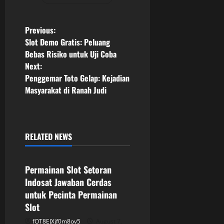
P
Previous:
Slot Demo Gratis: Peluang
o
Bebas Risiko untuk Uji Coba
Next:
s
Penggemar Toto Gelap: Kejadian
Masyarakat di Ranah Judi
t
n
a
RELATED NEWS
GAME ONLINE
v
Permainan Slot Setoran
i
Indosat Jawaban Cerdas
untuk Pecinta Permainan
g
Slot
a
fOT8EJXjf0m8ov5
August 7,