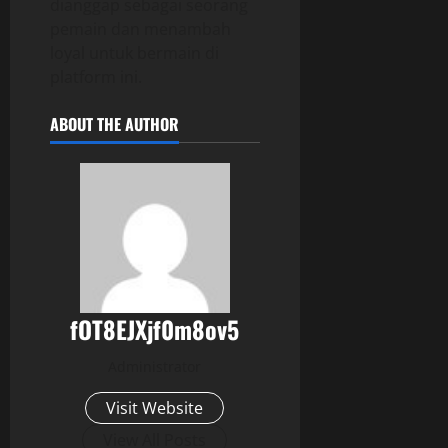
dianggap sebagai seorang
pemain dan menambah
loyal untuk bermain di
platform ini.
ABOUT THE AUTHOR
fOT8EJXjf0m8ov5
Administrator
Visit Website
View All Posts