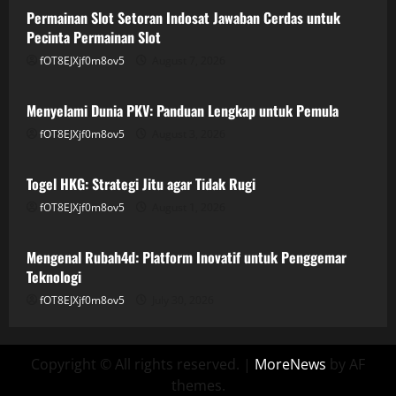
Permainan Slot Setoran Indosat Jawaban Cerdas untuk
Pecinta Permainan Slot
fOT8EJXjf0m8ov5
August 7, 2026
GAME ONLINE
Menyelami Dunia PKV: Panduan Lengkap untuk Pemula
fOT8EJXjf0m8ov5
August 3, 2026
GAME ONLINE
Togel HKG: Strategi Jitu agar Tidak Rugi
fOT8EJXjf0m8ov5
August 1, 2026
GAME ONLINE
Mengenal Rubah4d: Platform Inovatif untuk Penggemar
Teknologi
fOT8EJXjf0m8ov5
July 30, 2026
Copyright © All rights reserved.
|
MoreNews
by AF
themes.