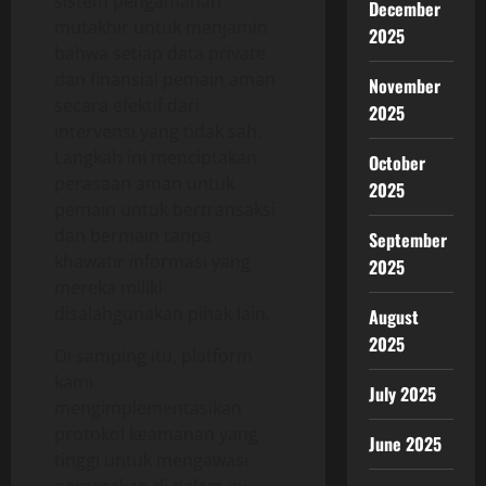
sistem pengamanan
December
mutakhir untuk menjamin
2025
bahwa setiap data private
dan finansial pemain aman
November
secara efektif dari
2025
intervensi yang tidak sah.
Langkah ini menciptakan
October
perasaan aman untuk
2025
pemain untuk bertransaksi
dan bermain tanpa
September
khawatir informasi yang
2025
mereka miliki
disalahgunakan pihak lain.
August
2025
Di samping itu, platform
kami
July 2025
mengimplementasikan
protokol keamanan yang
June 2025
tinggi untuk mengawasi