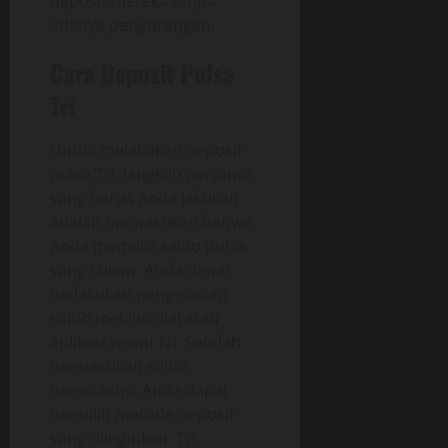
deposit mereka tanpa
adanya pengurangan.
Cara Deposit Pulsa
Tri
Untuk melakukan deposit
pulsa Tri, langkah pertama
yang harus Anda lakukan
adalah memastikan bahwa
Anda memiliki saldo pulsa
yang cukup. Anda dapat
melakukan pengecekan
saldo melalui dial atau
aplikasi resmi Tri. Setelah
memastikan saldo
mencukupi, Anda dapat
memilih metode deposit
yang diinginkan. Tri