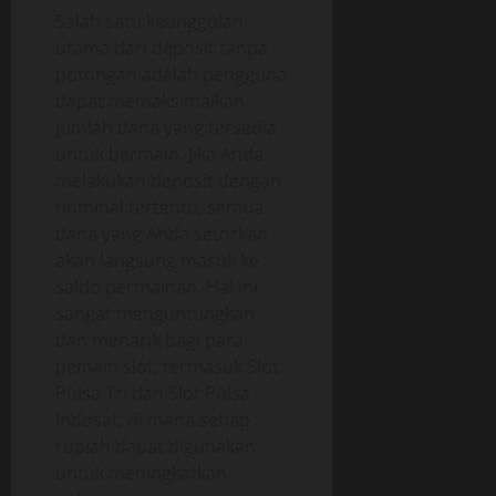
Salah satu keunggulan
utama dari deposit tanpa
potongan adalah pengguna
dapat memaksimalkan
jumlah dana yang tersedia
untuk bermain. Jika Anda
melakukan deposit dengan
nominal tertentu, semua
dana yang Anda setorkan
akan langsung masuk ke
saldo permainan. Hal ini
sangat menguntungkan
dan menarik bagi para
pemain slot, termasuk Slot
Pulsa Tri dan Slot Pulsa
Indosat, di mana setiap
rupiah dapat digunakan
untuk meningkatkan