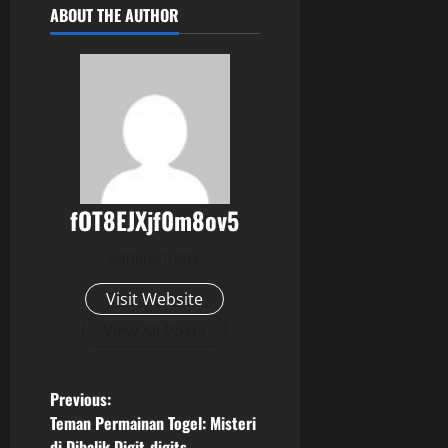
ABOUT THE AUTHOR
fOT8EJXjf0m8ov5
Administrator
Visit Website
View All Posts
P
Previous:
Teman Permainan Togel: Misteri
di Dibalik Digit-digits