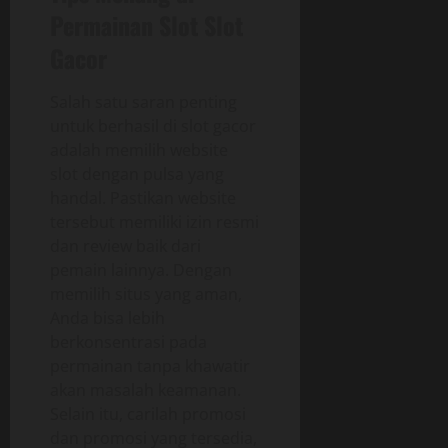
Permainan Slot Slot
Gacor
Salah satu saran penting
untuk berhasil di slot gacor
adalah memilih website
slot dengan pulsa yang
handal. Pastikan website
tersebut memiliki izin resmi
dan review baik dari
pemain lainnya. Dengan
memilih situs yang aman,
Anda bisa lebih
berkonsentrasi pada
permainan tanpa khawatir
akan masalah keamanan.
Selain itu, carilah promosi
dan promosi yang tersedia,