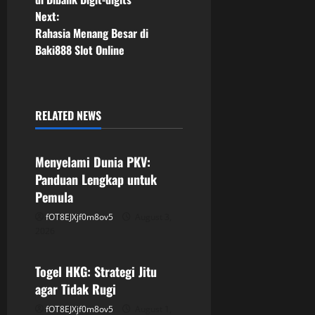
o
Next:
s
Rahasia Menang Besar di
Baki888 Slot Online
t
n
a
RELATED NEWS
GAME ONLINE
v
Menyelami Dunia PKV:
i
Panduan Lengkap untuk
Pemula
g
fOT8EJXjf0m8ov5
August 3,
a
2026
GAME ONLINE
t
Togel HKG: Strategi Jitu
i
agar Tidak Rugi
fOT8EJXjf0m8ov5
August 1,