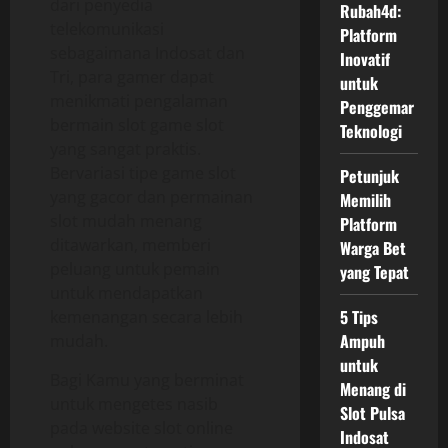
dari penyedia
Rubah4d:
telekomunikasi
Platform
sebagaimana Indosat dan
Inovatif
Tri, para gamer dapat
untuk
menikmati pengalaman
Penggemar
bermain slot game slot
Teknologi
yang sangat praktis.
Bervariasi tipe game slot
Petunjuk
yang gacor dan permainan
Memilih
slot mudah menang
Platform
ditawarkan, memberi
Warga Bet
peluang untuk pemain
yang Tepat
untuk mendapatkan
5 Tips
kemenangan secara lebih
Ampuh
mudah.
untuk
Bagi Kamu yang berminat
Menang di
untuk mengetes nasib
Slot Pulsa
pada website slot online
Indosat