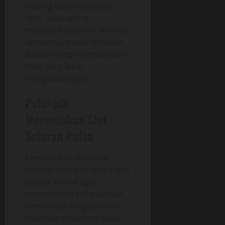
sedang dalam keadaan
"hot" atau sering
memberikan profit, karena
umumnya mesin tersebut
dapat mempersembahkan
hasil yang lebih
menguntungkan.
Petunjuk
Menentukan Slot
Setoran Pulsa
Menentukan situs slot
setoran pulsa dengan tepat
sangat krusial agar
memperoleh pengalaman
permainan yang optimal.
Yakinkan situs yang Anda