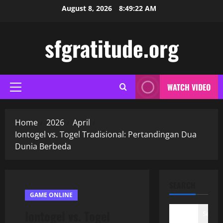
Skip
August 8, 2026
8:49:23 AM
to
content
sfgratitude.org
WATCH VIDEO
Primary
Menu
Home
2026
April
Iontogel vs. Togel Tradisional: Pertandingan Dua
Dunia Berbeda
SEARCH
GAME ONLINE
Iontogel vs. Togel
Search