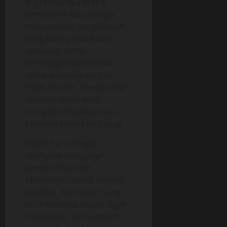
bagi beberapa orang.
Sementara itu, iontogel
menawarkan pengalaman
yang lebih pribadi dan
terisolasi, serta
memungkinkan pemain
untuk bermain dengan
lebih anonim, mengurangi
tekanan sosial yang
mungkin dirasakan saat
bermain secara langsung.
Selain itu, iontogel
seringkali dilengkapi
dengan fitur-fitur
tambahan seperti statistik,
prediksi, dan bonus yang
tidak tersedia dalam Togel
Tradisional. Ini memberi