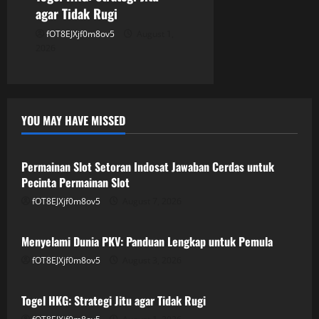
agar Tidak Rugi
fOT8EJXjf0m8ov5
August 1,
2026
YOU MAY HAVE MISSED
GAME ONLINE
Permainan Slot Setoran Indosat Jawaban Cerdas untuk
Pecinta Permainan Slot
fOT8EJXjf0m8ov5
August 7, 2026
GAME ONLINE
Menyelami Dunia PKV: Panduan Lengkap untuk Pemula
fOT8EJXjf0m8ov5
August 3, 2026
GAME ONLINE
Togel HKG: Strategi Jitu agar Tidak Rugi