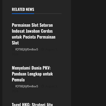
a
RELATED NEWS
v
GAME ONLINE
i
Permainan Slot Setoran
Indosat Jawaban Cerdas
g
untuk Pecinta Permainan
a
Slot
fOT8EJXjf0m8ov5
August 7,
t
2026
GAME ONLINE
i
Menyelami Dunia PKV:
o
Panduan Lengkap untuk
Pemula
n
fOT8EJXjf0m8ov5
August 3,
2026
GAME ONLINE
Togel HKG: Strategi Jitu