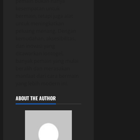
pemain bukan hanya
kesempatan untuk
bermain, tetapi juga alat
untuk meningkatkan
peluang menang. Dengan
kemudahan, aksesibilitas,
dan inovasi yang
ditawarkan iontogel,
banyak pemain yang mulai
beralih dan merasakan
manfaat dari cara bermain
yang lebih modern ini.
ABOUT THE AUTHOR