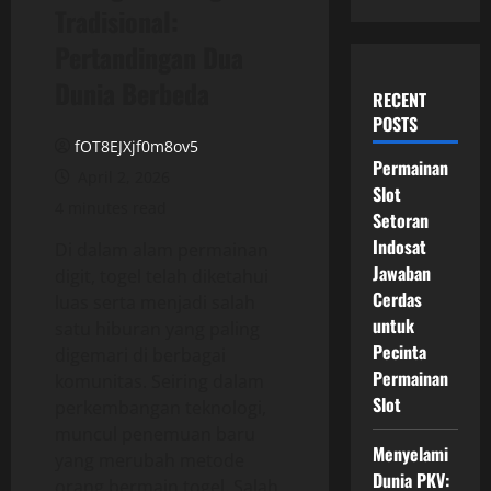
Tradisional:
Pertandingan Dua
Dunia Berbeda
RECENT
POSTS
fOT8EJXjf0m8ov5
Permainan
April 2, 2026
Slot
4 minutes read
Setoran
Indosat
Di dalam alam permainan
Jawaban
digit, togel telah diketahui
Cerdas
luas serta menjadi salah
untuk
satu hiburan yang paling
Pecinta
digemari di berbagai
Permainan
komunitas. Seiring dalam
Slot
perkembangan teknologi,
muncul penemuan baru
Menyelami
yang merubah metode
Dunia PKV:
orang bermain togel. Salah