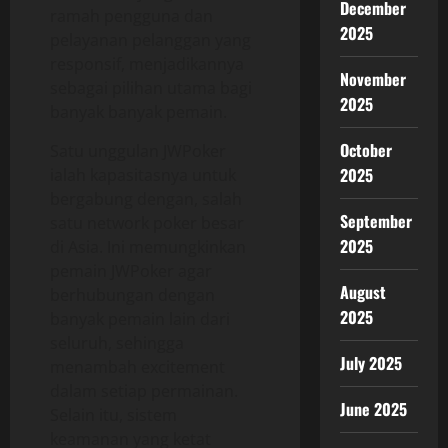
December
ramah pengguna dan
2025
pelayanan pelanggan yang
responsif, menjadikannya
November
sebagai pilihan utama bagi
2025
banyak banyak pemain.
October
Satu unggulan JWPoker
2025
ialah kapasitasnya untuk
bergabung dengan, salah
September
satu network poker besar
2025
di Asia. Ini memungkinkan
pemain JWPoker agar
August
berhubungan dengan
2025
banyak pemain lain dari
seluruh, sehingga
July 2025
menambah excitement
dalam setiap permainan.
June 2025
Selain itu, sistem
keamanan yang ketat