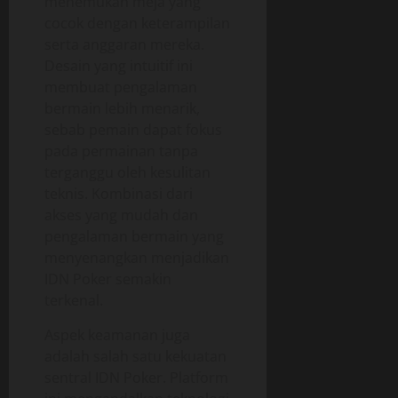
menemukan meja yang
cocok dengan keterampilan
serta anggaran mereka.
Desain yang intuitif ini
membuat pengalaman
bermain lebih menarik,
sebab pemain dapat fokus
pada permainan tanpa
terganggu oleh kesulitan
teknis. Kombinasi dari
akses yang mudah dan
pengalaman bermain yang
menyenangkan menjadikan
IDN Poker semakin
terkenal.
Aspek keamanan juga
adalah salah satu kekuatan
sentral IDN Poker. Platform