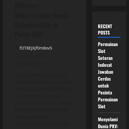
JWPoker:
Keberhasilan Kunci
Keberhasilan di
RECENT
Poker IDN
POSTS
Permainan
fOT8EJXjf0m8ov5
Slot
April 4, 2026
Setoran
4 minutes read
Indosat
Jawaban
Bidang permainan poker
Cerdas
online kian maju, dan satu
untuk
nama yang semakin dikenal
Pecinta
di tengah penggemar
Permainan
permainan poker ini adalah
Slot
JWPoker Online. JWPoker
datang dengan
Menyelami
menyuguhkan segudang
Dunia PKV: