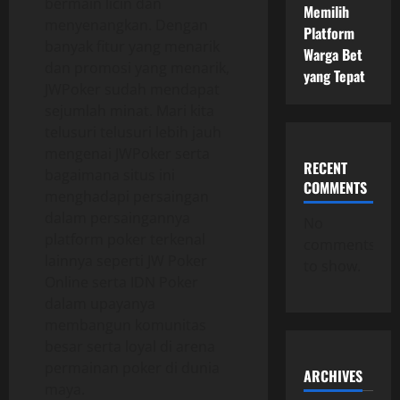
bermain licin dan
Memilih
menyenangkan. Dengan
Platform
banyak fitur yang menarik
Warga Bet
dan promosi yang menarik,
yang Tepat
JWPoker sudah mendapat
sejumlah minat. Mari kita
telusuri telusuri lebih jauh
mengenai JWPoker serta
RECENT
bagaimana situs ini
COMMENTS
menghadapi persaingan
dalam persaingannya
No
platform poker terkenal
comments
lainnya seperti JW Poker
to show.
Online serta IDN Poker
dalam upayanya
membangun komunitas
besar serta loyal di arena
permainan poker di dunia
ARCHIVES
maya.