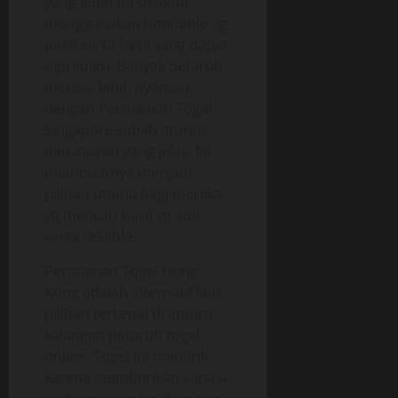
yang lebih terstruktur
menggunakan timetable yg
pasti serta hasil yang dapat
diprediksi. Banyak petaruh
merasa lebih nyaman
dengan Permainan Togel
Singapore sebab aturan
dan aturan yang jelas. Ini
membuatnya menjadi
pilihan utama bagi mereka
yg mencari hasil yg adil
serta reliable.
Permainan Togel Hong
Kong adalah alternatif lain
pilihan terkenal di antara
kalangan petaruh togel
online. Togel ini menarik
karena memberikan variasi