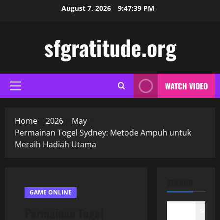
Skip
August 7, 2026
9:47:40 PM
to
content
sfgratitude.org
WATCH VIDEO
Primary
Menu
Home
2026
May
Permainan Togel Sydney: Metode Ampuh untuk
Meraih Hadiah Utama
SEARCH
GAME ONLINE
Permainan Togel
Search