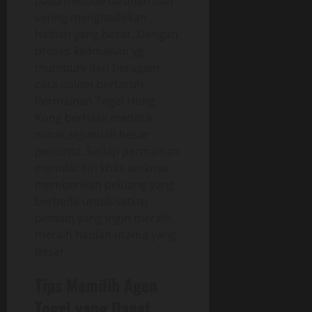
pada metode taruhan dan
sering menghadirkan
hadiah yang besar. Dengan
proses keamanan yg
mumpuni dan beragam
cara dalam bertaruh,
Permainan Togel Hong
Kong berhasil menarik
minat sejumlah besar
pencinta. Setiap permainan
memiliki ciri khas uniknya,
memberikan peluang yang
berbeda untuk setiap
pemain yang ingin meraih
meraih hadiah utama yang
besar.
Tips Memilih Agen
Togel yang Dapat