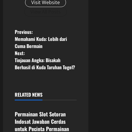
Visit Website
View All Posts
P
Previous:
Memahami Kuda: Lebih dari
o
Cuma Bermain
Next:
s
Tinjauan Angka: Bisakah
Berhasil di Kuda Taruhan Togel?
t
n
a
RELATED NEWS
GAME ONLINE
v
Permainan Slot Setoran
i
Indosat Jawaban Cerdas
untuk Pecinta Permainan