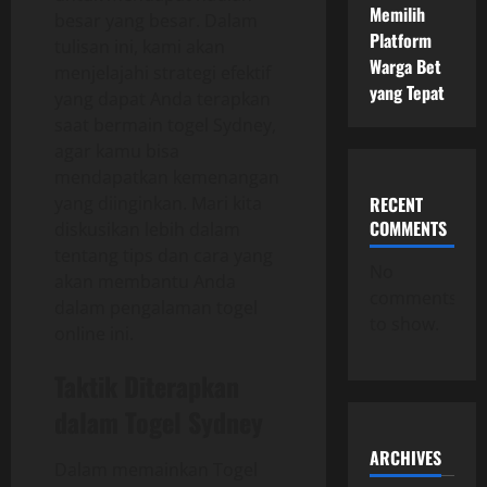
Memilih
besar yang besar. Dalam
Platform
tulisan ini, kami akan
Warga Bet
menjelajahi strategi efektif
yang Tepat
yang dapat Anda terapkan
saat bermain togel Sydney,
agar kamu bisa
mendapatkan kemenangan
yang diinginkan. Mari kita
RECENT
COMMENTS
diskusikan lebih dalam
tentang tips dan cara yang
No
akan membantu Anda
comments
dalam pengalaman togel
to show.
online ini.
Taktik Diterapkan
dalam Togel Sydney
ARCHIVES
Dalam memainkan Togel