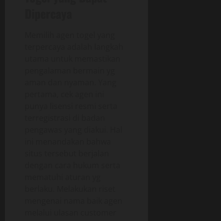
Dipercaya
Memilih agen togel yang
terpercaya adalah langkah
utama untuk memastikan
pengalaman bermain yg
aman dan nyaman. Yang
pertama, cek agen ini
punya lisensi resmi serta
terregistrasi di badan
pengawas yang diakui. Hal
ini menandakan bahwa
situs tersebut berjalan
dengan cara hukum serta
mematuhi aturan yg
berlaku. Melakukan riset
mengenai nama baik agen
melalui ulasan customer