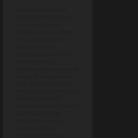
Menjadi orang baru di
dunia togel online tidak
harus menjadi sulit.
Dengan adanya platform
ini, para pemula bisa
mempelajari dan
memahami metode kerja
permainan secara
perlahan. Terdapat banyak
resources dan panduan
yang tersedia, jadi para
pemain dapat membangun
strategi yang efektif
sebelum memulai. Dengan
kombinasi ilmu dan
pengalaman, baik itu
pemula maupun
berpengalaman dapat