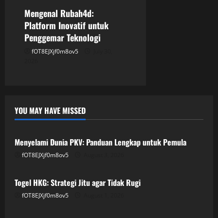
Mengenal Rubah4d:
Platform Inovatif untuk
Penggemar Teknologi
fOT8EJXjf0m8ov5
July 30,
2026
YOU MAY HAVE MISSED
GAME ONLINE
Menyelami Dunia PKV: Panduan Lengkap untuk Pemula
fOT8EJXjf0m8ov5
August 3, 2026
GAME ONLINE
Togel HKG: Strategi Jitu agar Tidak Rugi
fOT8EJXjf0m8ov5
August 1, 2026
GAME ONLINE