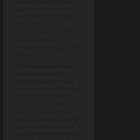
pemain meyakini bahwa
angka tertentu memiliki
kemungkinan lebih tinggi
agar ditarik kembali.
Dengan menggunakan
informasi ini, Anda dapat
menaikkan peluang untuk
menang.
Taktik berikutnya adalah
membuat anggaran
bermain. Sangat penting
untuk pemula untuk tidak
terbawa suasana dan
berlebihan dalam
permainan. Tetapkan
batasan jumlah uang yang
ingin siap Anda luangkan
setiap kali bermain togel di