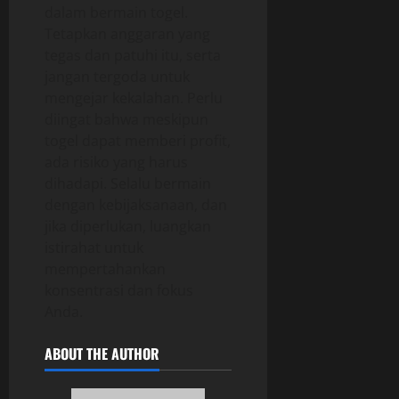
dalam bermain togel.
Tetapkan anggaran yang
tegas dan patuhi itu, serta
jangan tergoda untuk
mengejar kekalahan. Perlu
diingat bahwa meskipun
togel dapat memberi profit,
ada risiko yang harus
dihadapi. Selalu bermain
dengan kebijaksanaan, dan
jika diperlukan, luangkan
istirahat untuk
mempertahankan
konsentrasi dan fokus
Anda.
ABOUT THE AUTHOR