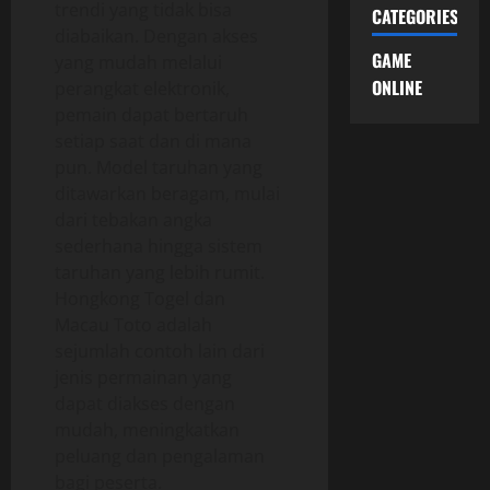
trendi yang tidak bisa
CATEGORIES
diabaikan. Dengan akses
GAME
yang mudah melalui
ONLINE
perangkat elektronik,
pemain dapat bertaruh
setiap saat dan di mana
pun. Model taruhan yang
ditawarkan beragam, mulai
dari tebakan angka
sederhana hingga sistem
taruhan yang lebih rumit.
Hongkong Togel dan
Macau Toto adalah
sejumlah contoh lain dari
jenis permainan yang
dapat diakses dengan
mudah, meningkatkan
peluang dan pengalaman
bagi peserta.