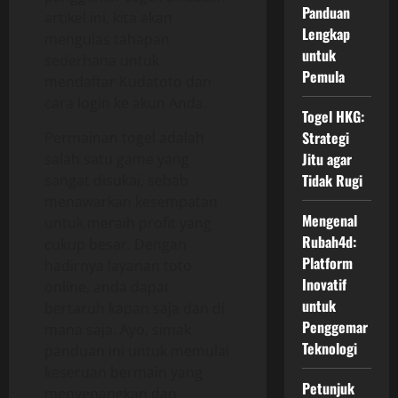
Panduan
artikel ini, kita akan
Lengkap
mengulas tahapan
untuk
sederhana untuk
Pemula
mendaftar Kudatoto dan
cara login ke akun Anda.
Togel HKG:
Strategi
Permainan togel adalah
Jitu agar
salah satu game yang
Tidak Rugi
sangat disukai, sebab
menawarkan kesempatan
Mengenal
untuk meraih profit yang
Rubah4d:
cukup besar. Dengan
Platform
hadirnya layanan toto
Inovatif
online, anda dapat
untuk
bertaruh kapan saja dan di
Penggemar
mana saja. Ayo, simak
Teknologi
panduan ini untuk memulai
keseruan bermain yang
Petunjuk
menyenangkan dan