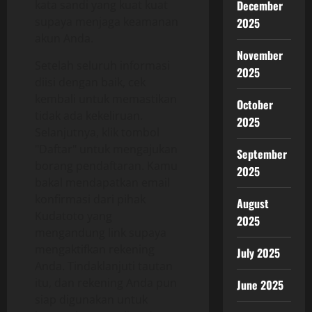
kata sandi yang kuat kuat
December
supaya menjaga keamanan
2025
akun Anda.
November
Setelah seluruh informasi
2025
diisi dengan baik, cek
kembali untuk memastikan
October
tidak ada kekeliruan.
2025
Selanjutnya, klik tombol
"Daftar" untuk mengajukan
September
borang pendaftaran. Kamu
2025
bakal mendapatkan email
konfirmasi dari pihak
August
Kudatoto yang
2025
mengandung link supaya
mengaktifkan rekening
July 2025
Anda. Tindaklanjuti tautan
itu, dan rekening Anda pun
June 2025
siap digunakan untuk