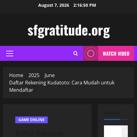
Skip
August 7, 2026
2:16:50 PM
to
content
sfgratitude.org
WATCH VIDEO
Primary
Menu
Home
2025
June
Daftar Rekening Kudatoto: Cara Mudah untuk
Mendaftar
SEARCH
GAME ONLINE
Daftar Rekening
Search