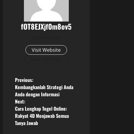
fOT8EJXjf0m8ov5
Administrator
Visit Website
View All Posts
P
Previous:
Kembangkanlah Strategi Anda
o
Anda dengan Informasi
Next:
s
Cara Lengkap Togel Online:
Rakyat 4D Menjawab Semua
t
Tanya Jawab
n