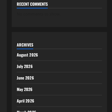
RECENT COMMENTS
No comments to show.
ARCHIVES
August 2026
July 2026
June 2026
May 2026
April 2026