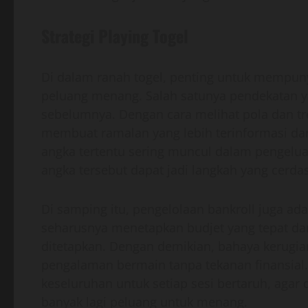
Strategi Playing Togel
Di dalam ranah togel, penting untuk mempun
peluang menang. Salah satunya pendekatan ya
sebelumnya. Dengan cara melihat pola dan t
membuat ramalan yang lebih terinformasi dan
angka tertentu sering muncul dalam pengelu
angka tersebut dapat jadi langkah yang cerdas
Di samping itu, pengelolaan bankroll juga ad
seharusnya menetapkan budjet yang tepat da
ditetapkan. Dengan demikian, bahaya kerugia
pengalaman bermain tanpa tekanan finansial. 
keseluruhan untuk setiap sesi bertaruh, agar
banyak lagi peluang untuk menang.