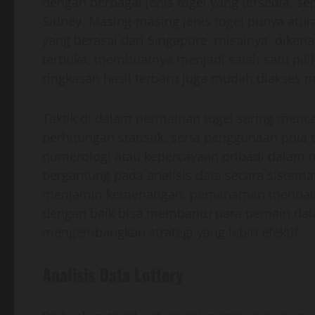
dengan berbagai jenis togel yang tersedia, se
Sidney. Masing-masing jenis togel punya atu
yang berasal dari Singapore, misalnya, dikena
terbuka, membuatnya menjadi salah satu pilih
ringkasan hasil terbaru juga mudah diakses m
Taktik di dalam permainan togel sering menc
perhitungan statistik, serta penggunaan pola
numerologi atau kepercayaan pribadi dalam 
bergantung pada analisis data secara sistemat
menjamin kemenangan, pemahaman mendala
dengan baik bisa membantu para pemain dal
mengembangkan strategi yang lebih efektif.
Analisis Data Lottery