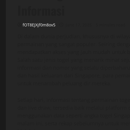
Informasi
fOT8EJXjf0m8ov5
June 17, 2025
5 minutes read
Di dalam dunia perjudian, khususnya di wilaya
permainan yang sangat populer. Seiring deng
mendapatkan akses yang jauh mudah untuk be
Salah satu jenis togel yang menarik minat se
informasi dan nomor yang selalu diperbaharu
dan hasil keluaran dari Singapore, para pema
untuk menambah peluang dir mereka.
Setiap hari, informasi tentang permainan to
dan live draw, tersedia baik melalui platform
menggunakan data seperti angka togel Singapo
malam ini, serta rekap sebelumnya untuk men